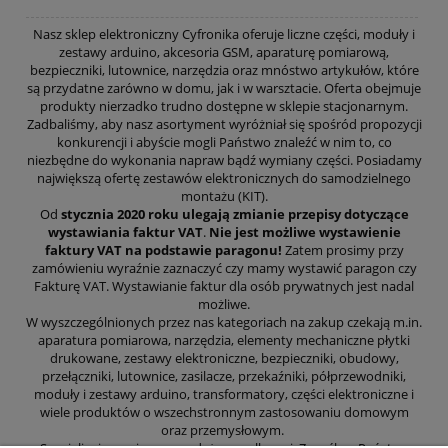
Nasz sklep elektroniczny Cyfronika oferuje liczne części, moduły i
zestawy arduino, akcesoria GSM, aparaturę pomiarową,
bezpieczniki, lutownice, narzędzia oraz mnóstwo artykułów, które
są przydatne zarówno w domu, jak i w warsztacie. Oferta obejmuje
produkty nierzadko trudno dostępne w sklepie stacjonarnym.
Zadbaliśmy, aby nasz asortyment wyróżniał się spośród propozycji
konkurencji i abyście mogli Państwo znaleźć w nim to, co
niezbędne do wykonania napraw bądź wymiany części. Posiadamy
największą ofertę zestawów elektronicznych do samodzielnego
montażu (KIT).
Od
stycznia 2020 roku ulegają zmianie przepisy dotyczące
wystawiania faktur VAT
.
Nie jest możliwe wystawienie
faktury VAT na podstawie paragonu!
Zatem prosimy przy
zamówieniu wyraźnie zaznaczyć czy mamy wystawić paragon czy
Fakturę VAT. Wystawianie faktur dla osób prywatnych jest nadal
możliwe.
W wyszczególnionych przez nas kategoriach na zakup czekają m.in.
aparatura pomiarowa, narzędzia, elementy mechaniczne płytki
drukowane, zestawy elektroniczne, bezpieczniki, obudowy,
przełączniki, lutownice, zasilacze, przekaźniki, półprzewodniki,
moduły i zestawy arduino, transformatory, części elektroniczne i
wiele produktów o wszechstronnym zastosowaniu domowym
oraz przemysłowym.
Specjalizujemy się w sprzedaży wysyłkowej. Z myślą o Państwa