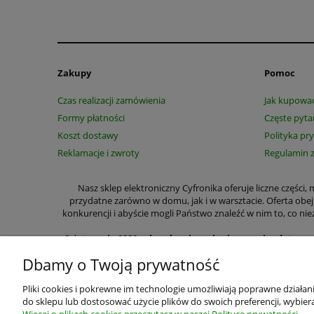
Zakupy
Pomoc
Czas realizacji zamówienia
Jak kupowa
Formy płatności
Częste pyta
Koszt dostawy
Polityka pr
Reklamacje i zwroty
Regulamin 
Nasz sklep elektroniczny Cyfronika oferuje liczne części
przydatne zarówno w domu, jak i w warsztacie. Oferta obe
konkurencji i abyście mogli Państwo znaleźć w nim to, co
Od
stycznia 2020 roku ulegają zmianie przepisy dotycz
wyraźnie zaznaczyć czy m
Dbamy o Twoją prywatność
W wyszczególnionych przez nas kategoriach na zakup cze
przełączniki, lutownice, zasilacze, przekaźniki, półprzew
Pliki cookies i pokrewne im technologie umożliwiają poprawne działa
Specjalizujemy się w sprzedaży wysyłkowej. Z myślą o Pa
do sklepu lub dostosować użycie plików do swoich preferencji, wybiera
zapoznania się z parametrami części i zestawów wystarczy si