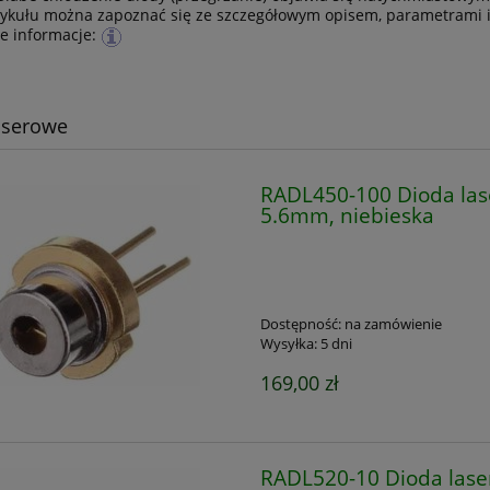
ykułu można zapoznać się ze szczegółowym opisem, parametrami i 
e informacje:
aserowe
RADL450-100 Dioda la
5.6mm, niebieska
Dostępność:
na zamówienie
Wysyłka:
5 dni
169,00 zł
RADL520-10 Dioda las