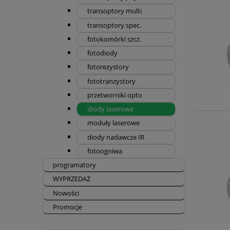
transoptory multi
transoptory spec.
fotokomórki szcz.
fotodiody
fotorezystory
fototranzystory
przetworniki opto
diody laserowe
moduły laserowe
diody nadawcze IR
fotoogniwa
programatory
WYPRZEDAŻ
Nowości
Promocje