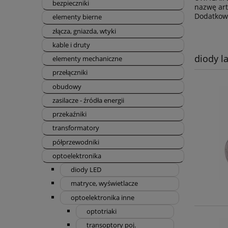
bezpieczniki
nazwę art
Dodatkow
elementy bierne
złącza, gniazda, wtyki
kable i druty
diody l
elementy mechaniczne
przełączniki
obudowy
zasilacze - źródła energii
przekaźniki
transformatory
półprzewodniki
optoelektronika
diody LED
matryce, wyświetlacze
optoelektronika inne
optotriaki
transoptory poj.