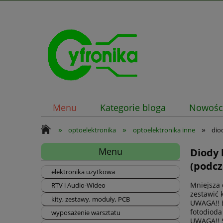
Menu
Kategorie bloga
Nowośc
»
»
»
optoelektronika
optoelektronika inne
dio
Menu
Diody 
(podc
elektronika użytkowa
Mniejsza 
RTV i Audio-Wideo
zestawić 
kity, zestawy, moduły, PCB
UWAGA!! B
fotodioda
wyposażenie warsztatu
UWAGA!! S