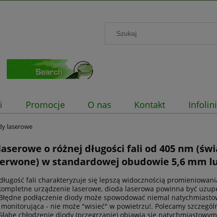
i
Promocje
O nas
Kontakt
Infoli
dy laserowe
laserowe o różnej długości fali od 405 nm (świ
zerwone) w standardowej obudowie 5,6 mm l
długość fali charakteryzuje się lepszą widocznością promieniowan
kompletne urządzenie laserowe, dioda laserowa powinna być uzupełn
łędne podłączenie diody może spowodować niemal natychmiastowe
 monitorująca - nie może "wisieć" w powietrzu!. Polecamy szczególn
łabe chłodzenie diody (przegrzanie) objawia się natychmiastowym