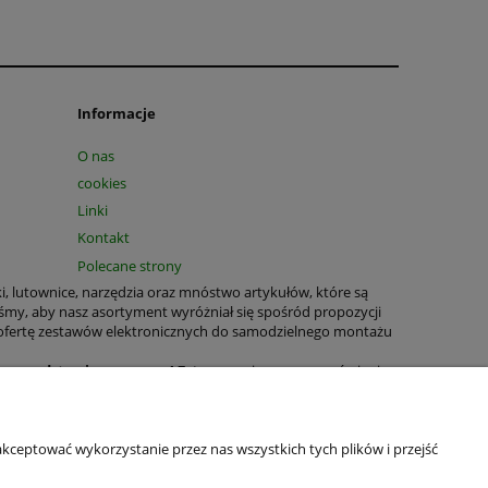
Informacje
O nas
cookies
Linki
Kontakt
Polecane strony
ki, lutownice, narzędzia oraz mnóstwo artykułów, które są
śmy, aby nasz asortyment wyróżniał się spośród propozycji
 ofertę zestawów elektronicznych do samodzielnego montażu
T na podstawie paragonu!
Zatem prosimy przy zamówieniu
tnych jest nadal możliwe.
rukowane, zestawy elektroniczne, bezpieczniki, obudowy,
wiele produktów o wszechstronnym zastosowaniu domowym oraz
kceptować wykorzystanie przez nas wszystkich tych plików i przejść
wianie naszych produktów było jeszcze łatwiejsze. W celu
ledzenie statusu zamówienia oraz oglądanie historii zakupów.