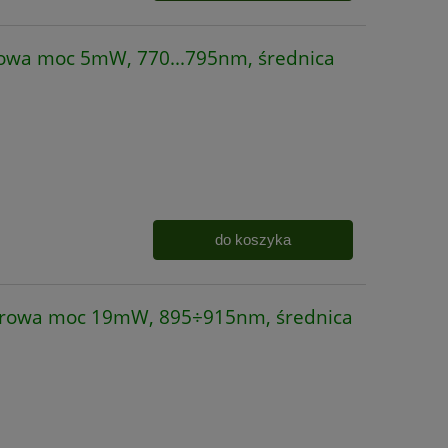
owa moc 5mW, 770...795nm, średnica
do koszyka
erowa moc 19mW, 895÷915nm, średnica