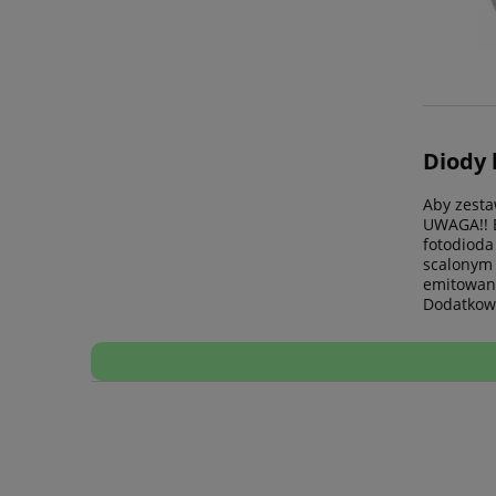
Diody 
Aby zesta
UWAGA!! B
fotodioda
scalonym 
emitowane
Dodatkow