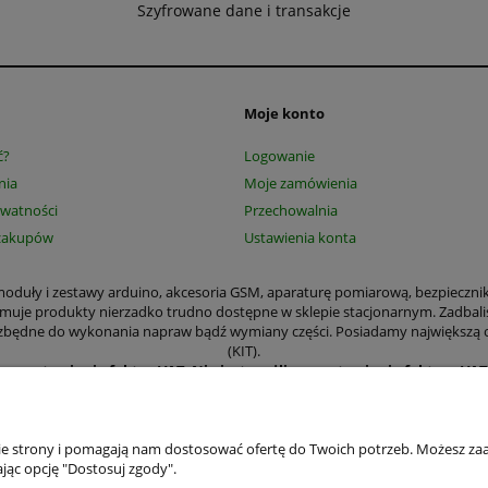
Szyfrowane dane i transakcje
Moje konto
ć?
Logowanie
nia
Moje zamówienia
ywatności
Przechowalnia
zakupów
Ustawienia konta
, moduły i zestawy arduino, akcesoria GSM, aparaturę pomiarową, bezpieczni
jmuje produkty nierzadko trudno dostępne w sklepie stacjonarnym. Zadbali
 niezbędne do wykonania napraw bądź wymiany części. Posiadamy największą
(KIT).
ące wystawiania faktur VAT
.
Nie jest możliwe wystawienie faktury VA
amy wystawić paragon czy Fakturę VAT. Wystawianie faktur dla osób prywa
kają m.in. aparatura pomiarowa, narzędzia, elementy mechaniczne płytki d
odniki, moduły i zestawy arduino, transformatory, części elektroniczne i 
przemysłowym.
nie strony i pomagają nam dostosować ofertę do Twoich potrzeb. Możesz zaa
ństwa wygodzie zajęliśmy się prowadzeniem sklepu internetowego, aby zama
jąc opcję "Dostosuj zgody".
ę zalogować. Posiadanie konta umożliwia dokonywanie szybkich transakcji, ś