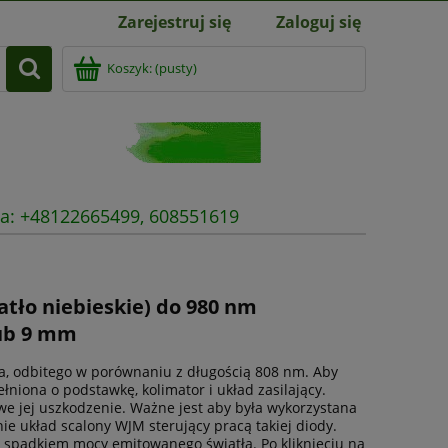
Zarejestruj się
Zaloguj się
Koszyk:
(pusty)
nia: +48122665499, 608551619
atło niebieskie) do 980 nm
ub 9 mm
ia, odbitego w porównaniu z długością 808 nm. Aby
iona o podstawkę, kolimator i układ zasilający.
 jej uszkodzenie. Ważne jest aby była wykorzystana
ie układ scalony WJM sterujący pracą takiej diody.
 spadkiem mocy emitowanego światła. Po kliknięciu na