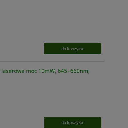
do koszyka
 laserowa moc 10mW, 645÷660nm,
do koszyka