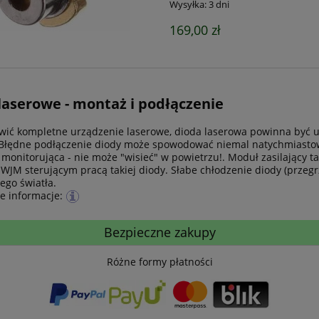
Wysyłka:
3 dni
169,00 zł
laserowe - montaż i podłączenie
wić kompletne urządzenie laserowe, dioda laserowa powinna być uz
łędne podłączenie diody może spowodować niemal natychmiastowe
 monitorująca - nie może "wisieć" w powietrzu!. Moduł zasilający ta
WJM sterującym pracą takiej diody. Słabe chłodzenie diody (prze
go światła.
e informacje:
Bezpieczne zakupy
Różne formy płatności