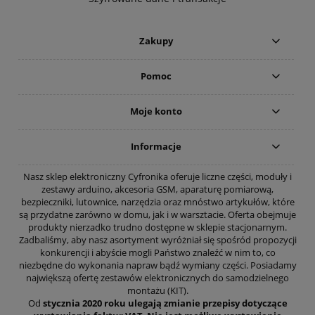
Zakupy
Pomoc
Moje konto
Informacje
Nasz sklep elektroniczny Cyfronika oferuje liczne części, moduły i
zestawy arduino, akcesoria GSM, aparaturę pomiarową,
bezpieczniki, lutownice, narzędzia oraz mnóstwo artykułów, które
są przydatne zarówno w domu, jak i w warsztacie. Oferta obejmuje
produkty nierzadko trudno dostępne w sklepie stacjonarnym.
Zadbaliśmy, aby nasz asortyment wyróżniał się spośród propozycji
konkurencji i abyście mogli Państwo znaleźć w nim to, co
niezbędne do wykonania napraw bądź wymiany części. Posiadamy
największą ofertę zestawów elektronicznych do samodzielnego
montażu (KIT).
Od
stycznia 2020 roku ulegają zmianie przepisy dotyczące