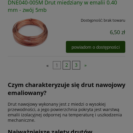
DNE040-005M Drut miedziany w emalii 0.40
mm - zwój 5mb
Dostępność:
brak towaru
6,50 zł
powiadom o dostępności
«
1
2
3
»
Czym charakteryzuje się drut nawojowy
emaliowany?
Drut nawojowy wykonany jest z miedzi o wysokiej
przewodności, a jego powierzchnia pokryta jest warstwą
emalii izolacyjnej odpornej na temperaturę i uszkodzenia
mechaniczne.
Najważniejsze zalety drutów