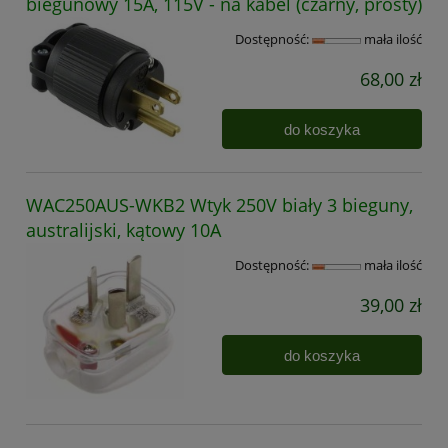
biegunowy 15A, 115V - na kabel (czarny, prosty)
Dostępność:
mała ilość
68,00 zł
do koszyka
WAC250AUS-WKB2 Wtyk 250V biały 3 bieguny,
australijski, kątowy 10A
Dostępność:
mała ilość
39,00 zł
do koszyka