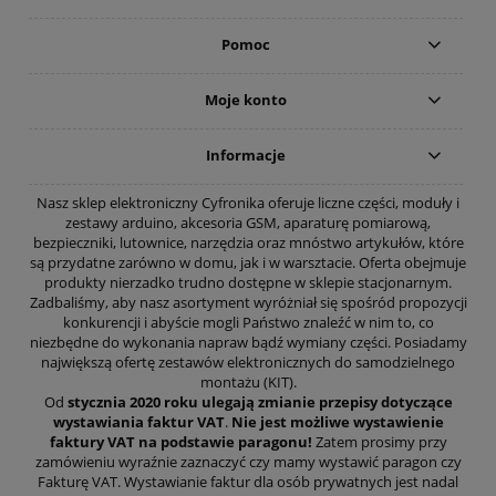
Pomoc
Moje konto
Informacje
Nasz sklep elektroniczny Cyfronika oferuje liczne części, moduły i
zestawy arduino, akcesoria GSM, aparaturę pomiarową,
bezpieczniki, lutownice, narzędzia oraz mnóstwo artykułów, które
są przydatne zarówno w domu, jak i w warsztacie. Oferta obejmuje
produkty nierzadko trudno dostępne w sklepie stacjonarnym.
Zadbaliśmy, aby nasz asortyment wyróżniał się spośród propozycji
konkurencji i abyście mogli Państwo znaleźć w nim to, co
niezbędne do wykonania napraw bądź wymiany części. Posiadamy
największą ofertę zestawów elektronicznych do samodzielnego
montażu (KIT).
Od
stycznia 2020 roku ulegają zmianie przepisy dotyczące
wystawiania faktur VAT
.
Nie jest możliwe wystawienie
faktury VAT na podstawie paragonu!
Zatem prosimy przy
zamówieniu wyraźnie zaznaczyć czy mamy wystawić paragon czy
Fakturę VAT. Wystawianie faktur dla osób prywatnych jest nadal