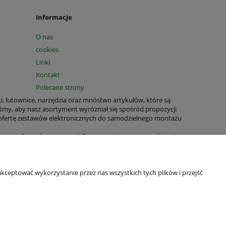
Informacje
O nas
cookies
Linki
Kontakt
Polecane strony
ki, lutownice, narzędzia oraz mnóstwo artykułów, które są
śmy, aby nasz asortyment wyróżniał się spośród propozycji
 ofertę zestawów elektronicznych do samodzielnego montażu
T na podstawie paragonu!
Zatem prosimy przy zamówieniu
tnych jest nadal możliwe.
rukowane, zestawy elektroniczne, bezpieczniki, obudowy,
wiele produktów o wszechstronnym zastosowaniu domowym oraz
kceptować wykorzystanie przez nas wszystkich tych plików i przejść
wianie naszych produktów było jeszcze łatwiejsze. W celu
ledzenie statusu zamówienia oraz oglądanie historii zakupów.
ń ustawienia przeglądarki.
aliśmy Politykę Prywatności, tak aby każdy z naszych Gości i