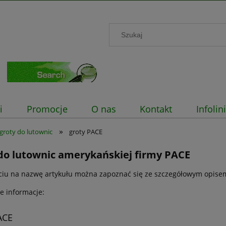
i
Promocje
O nas
Kontakt
Infoli
»
groty do lutownic
groty PACE
do lutownic amerykańskiej firmy PACE
ęciu na nazwę artykułu można zapoznać się ze szczegółowym opisem
e informacje:
ACE