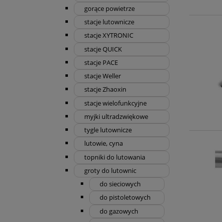
gorące powietrze
stacje lutownicze
stacje XYTRONIC
stacje QUICK
stacje PACE
stacje Weller
stacje Zhaoxin
stacje wielofunkcyjne
myjki ultradzwiękowe
tygle lutownicze
lutowie, cyna
topniki do lutowania
groty do lutownic
do sieciowych
do pistoletowych
do gazowych