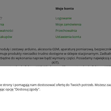
Moje konto
ć?
Logowanie
nia
Moje zamówienia
ywatności
Przechowalnia
zakupów
Ustawienia konta
, moduły i zestawy arduino, akcesoria GSM, aparaturę pomiarową, bezpieczni
jmuje produkty nierzadko trudno dostępne w sklepie stacjonarnym. Zadbali
 niezbędne do wykonania napraw bądź wymiany części. Posiadamy największą
(KIT).
ące wystawiania faktur VAT
.
Nie jest możliwe wystawienie faktury VA
amy wystawić paragon czy Fakturę VAT. Wystawianie faktur dla osób prywa
kają m.in. aparatura pomiarowa, narzędzia, elementy mechaniczne płytki d
odniki, moduły i zestawy arduino, transformatory, części elektroniczne i 
przemysłowym.
nie strony i pomagają nam dostosować ofertę do Twoich potrzeb. Możesz zaa
ństwa wygodzie zajęliśmy się prowadzeniem sklepu internetowego, aby zama
jąc opcję "Dostosuj zgody".
ę zalogować. Posiadanie konta umożliwia dokonywanie szybkich transakcji, ś
a zgodę na wykorzystywanie plików cookies. Jeśli nie wyrażasz zgody, zmie
ie z RODO będziemy chronić Twoje dane osobowe jeszcze lepiej. Zaktualizow
Klientów mógł łatwo zrozumieć, jakie informacje o nim zbieramy i dlaczego.