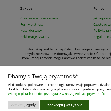
Zakupy
Pomoc
Czas realizacji zamówienia
Jak kupowa
Formy płatności
Częste pyta
Koszt dostawy
Polityka pr
Reklamacje i zwroty
Regulamin 
Nasz sklep elektroniczny Cyfronika oferuje liczne części
przydatne zarówno w domu, jak i w warsztacie. Oferta obe
konkurencji i abyście mogli Państwo znaleźć w nim to, co
Od
stycznia 2020 roku ulegają zmianie przepisy dotycz
wyraźnie zaznaczyć czy m
Dbamy o Twoją prywatność
W wyszczególnionych przez nas kategoriach na zakup cze
przełączniki, lutownice, zasilacze, przekaźniki, półprzew
Pliki cookies i pokrewne im technologie umożliwiają poprawne działa
Specjalizujemy się w sprzedaży wysyłkowej. Z myślą o Pa
do sklepu lub dostosować użycie plików do swoich preferencji, wybiera
zapoznania się z parametrami części i zestawów wystarczy si
Więcej o plikach cookies przeczytasz w naszej Polityce prywatności.
Użytkowanie sklepu oznacz
Twoje bezpieczeństwo jest dla nas najważniejsze, więc zgodn
dostosuj zgody
zaakceptuj wszystkie