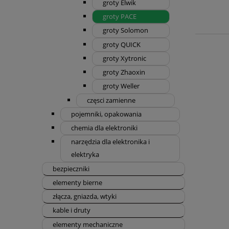
groty Elwik
groty PACE
groty Solomon
groty QUICK
groty Xytronic
groty Zhaoxin
groty Weller
częsci zamienne
pojemniki, opakowania
chemia dla elektroniki
narzędzia dla elektronika i
elektryka
bezpieczniki
elementy bierne
złącza, gniazda, wtyki
kable i druty
elementy mechaniczne