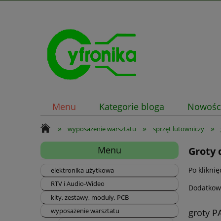
Menu
Kategorie bloga
Nowośc
»
»
»
wyposażenie warsztatu
sprzęt lutowniczy
Menu
Groty 
Po klikni
elektronika użytkowa
RTV i Audio-Wideo
Dodatkow
kity, zestawy, moduły, PCB
wyposażenie warsztatu
groty P