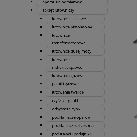
aparatura pomiarowa
sprzęt lutowniczy
lutownice sieciowe
lutownice pistoletowe
lutownice
transformatorowe
lutownice dużej mocy
lutownice
niskonapięciowe
lutownice gazowe
palniki gazowe
lutowanie twarde
czyściki i gąbki
odsysacze cyny
pochłaniacze oparów
pochłaniacze akcesoria
podstawki i podajniki