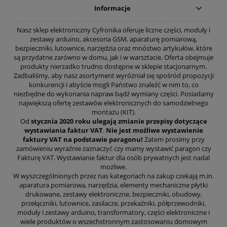
Informacje
Nasz sklep elektroniczny Cyfronika oferuje liczne części, moduły i
zestawy arduino, akcesoria GSM, aparaturę pomiarową,
bezpieczniki, lutownice, narzędzia oraz mnóstwo artykułów, które
są przydatne zarówno w domu, jak i w warsztacie. Oferta obejmuje
produkty nierzadko trudno dostępne w sklepie stacjonarnym.
Zadbaliśmy, aby nasz asortyment wyróżniał się spośród propozycji
konkurencji i abyście mogli Państwo znaleźć w nim to, co
niezbędne do wykonania napraw bądź wymiany części. Posiadamy
największą ofertę zestawów elektronicznych do samodzielnego
montażu (KIT).
Od
stycznia 2020 roku ulegają zmianie przepisy dotyczące
wystawiania faktur VAT
.
Nie jest możliwe wystawienie
faktury VAT na podstawie paragonu!
Zatem prosimy przy
zamówieniu wyraźnie zaznaczyć czy mamy wystawić paragon czy
Fakturę VAT. Wystawianie faktur dla osób prywatnych jest nadal
możliwe.
W wyszczególnionych przez nas kategoriach na zakup czekają m.in.
aparatura pomiarowa, narzędzia, elementy mechaniczne płytki
drukowane, zestawy elektroniczne, bezpieczniki, obudowy,
przełączniki, lutownice, zasilacze, przekaźniki, półprzewodniki,
moduły i zestawy arduino, transformatory, części elektroniczne i
wiele produktów o wszechstronnym zastosowaniu domowym