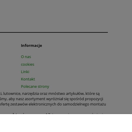
Informacje
O nas
cookies
Linki
Kontakt
Polecane strony
ki, lutownice, narzędzia oraz mnóstwo artykułów, które są
śmy, aby nasz asortyment wyróżniał się spośród propozycji
 ofertę zestawów elektronicznych do samodzielnego montażu
T na podstawie paragonu!
Zatem prosimy przy zamówieniu
tnych jest nadal możliwe.
rukowane, zestawy elektroniczne, bezpieczniki, obudowy,
wiele produktów o wszechstronnym zastosowaniu domowym oraz