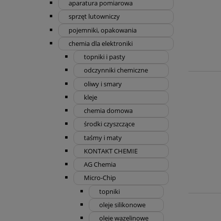
aparatura pomiarowa
sprzęt lutowniczy
pojemniki, opakowania
chemia dla elektroniki
topniki i pasty
odczynniki chemiczne
oliwy i smary
kleje
chemia domowa
środki czyszczące
taśmy i maty
KONTAKT CHEMIE
AG Chemia
Micro-Chip
topniki
oleje silikonowe
oleje wazelinowe