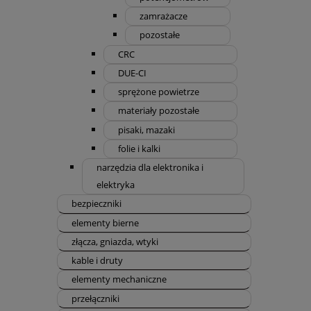
zamrażacze
pozostałe
CRC
DUE-CI
sprężone powietrze
materiały pozostałe
pisaki, mazaki
folie i kalki
narzędzia dla elektronika i
elektryka
bezpieczniki
elementy bierne
złącza, gniazda, wtyki
kable i druty
elementy mechaniczne
przełączniki