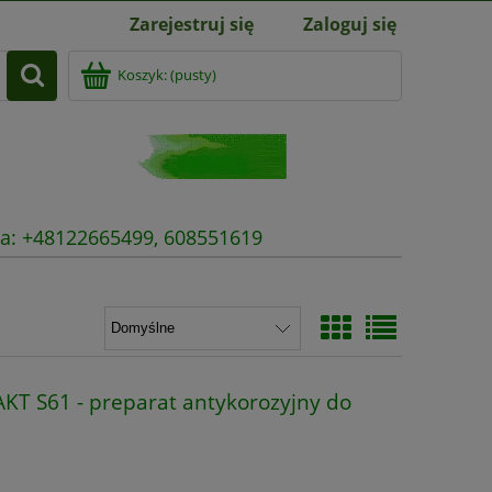
Zarejestruj się
Zaloguj się
Koszyk:
(pusty)
nia: +48122665499, 608551619
T S61 - preparat antykorozyjny do