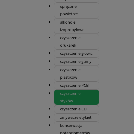
sprężone
powietrze
alkohole
izopropylowe
czyszczenie
drukarek
czyszczenie głowic
czyszczenie gumy
czyszczenie
plastików
czyszczenie PCB
czyszczenie
styków
czyszczenie CD
zmywacze etykiet
konserwacja
potencjometrów