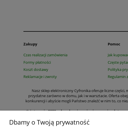
Zakupy
Pomoc
Czas realizacji zamówienia
Jak kupowa
Formy płatności
Częste pyta
Koszt dostawy
Polityka pr
Reklamacje i zwroty
Regulamin 
Nasz sklep elektroniczny Cyfronika oferuje liczne części
przydatne zarówno w domu, jak i w warsztacie. Oferta obe
konkurencji i abyście mogli Państwo znaleźć w nim to, co
Od
stycznia 2020 roku ulegają zmianie przepisy dotycz
wyraźnie zaznaczyć czy m
Dbamy o Twoją prywatność
W wyszczególnionych przez nas kategoriach na zakup cze
przełączniki, lutownice, zasilacze, przekaźniki, półprzew