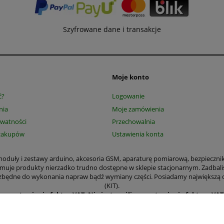
Szyfrowane dane i transakcje
Moje konto
ć?
Logowanie
nia
Moje zamówienia
ywatności
Przechowalnia
zakupów
Ustawienia konta
, moduły i zestawy arduino, akcesoria GSM, aparaturę pomiarową, bezpieczni
jmuje produkty nierzadko trudno dostępne w sklepie stacjonarnym. Zadbali
 niezbędne do wykonania napraw bądź wymiany części. Posiadamy największą
(KIT).
ące wystawiania faktur VAT
.
Nie jest możliwe wystawienie faktury VA
amy wystawić paragon czy Fakturę VAT. Wystawianie faktur dla osób prywa
kają m.in. aparatura pomiarowa, narzędzia, elementy mechaniczne płytki d
odniki, moduły i zestawy arduino, transformatory, części elektroniczne i 