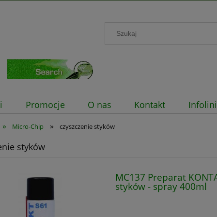
i
Promocje
O nas
Kontakt
Infoli
»
»
Micro-Chip
czyszczenie styków
enie styków
MC137 Preparat KONTAK
styków - spray 400ml