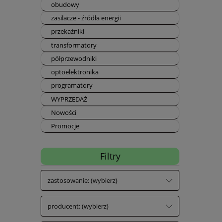
obudowy
zasilacze - źródła energii
przekaźniki
transformatory
półprzewodniki
optoelektronika
programatory
WYPRZEDAŻ
Nowości
Promocje
Filtry
zastosowanie: (wybierz)
producent: (wybierz)