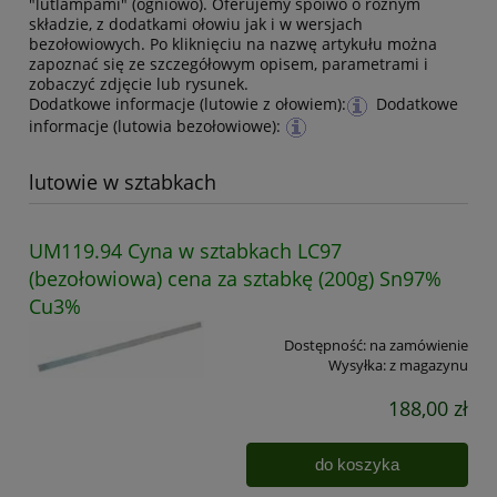
"lutlampami" (ogniowo). Oferujemy spoiwo o różnym
składzie, z dodatkami ołowiu jak i w wersjach
bezołowiowych. Po kliknięciu na nazwę artykułu można
zapoznać się ze szczegółowym opisem, parametrami i
zobaczyć zdjęcie lub rysunek.
Dodatkowe informacje (lutowie z ołowiem):
Dodatkowe
informacje (lutowia bezołowiowe):
lutowie w sztabkach
UM119.94 Cyna w sztabkach LC97
(bezołowiowa) cena za sztabkę (200g) Sn97%
Cu3%
Dostępność:
na zamówienie
Wysyłka:
z magazynu
188,00 zł
do koszyka