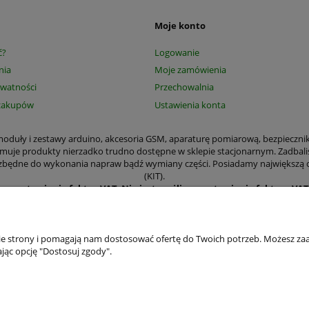
Moje konto
ć?
Logowanie
nia
Moje zamówienia
ywatności
Przechowalnia
zakupów
Ustawienia konta
, moduły i zestawy arduino, akcesoria GSM, aparaturę pomiarową, bezpieczni
jmuje produkty nierzadko trudno dostępne w sklepie stacjonarnym. Zadbali
 niezbędne do wykonania napraw bądź wymiany części. Posiadamy największą
(KIT).
ące wystawiania faktur VAT
.
Nie jest możliwe wystawienie faktury VA
amy wystawić paragon czy Fakturę VAT. Wystawianie faktur dla osób prywa
kają m.in. aparatura pomiarowa, narzędzia, elementy mechaniczne płytki d
odniki, moduły i zestawy arduino, transformatory, części elektroniczne i 
przemysłowym.
nie strony i pomagają nam dostosować ofertę do Twoich potrzeb. Możesz zaa
ństwa wygodzie zajęliśmy się prowadzeniem sklepu internetowego, aby zama
jąc opcję "Dostosuj zgody".
ę zalogować. Posiadanie konta umożliwia dokonywanie szybkich transakcji, ś
a zgodę na wykorzystywanie plików cookies. Jeśli nie wyrażasz zgody, zmie
ie z RODO będziemy chronić Twoje dane osobowe jeszcze lepiej. Zaktualizow
Klientów mógł łatwo zrozumieć, jakie informacje o nim zbieramy i dlaczego.