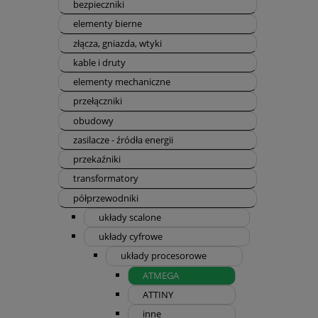
bezpieczniki
elementy bierne
złącza, gniazda, wtyki
kable i druty
elementy mechaniczne
przełączniki
obudowy
zasilacze - źródła energii
przekaźniki
transformatory
półprzewodniki
układy scalone
układy cyfrowe
układy procesorowe
ATMEGA
ATTINY
inne