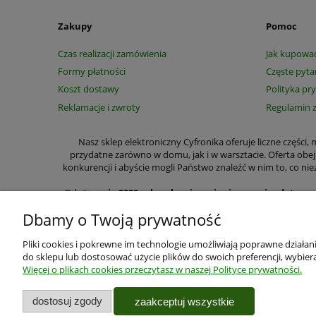
Zakupy
Pomoc
Czas realizacji zamówienia
Jak kupowa
Formy płatności
Częste pyta
Koszt dostawy
Polityka pr
Reklamacje i zwroty
Regulamin 
Nasz sklep elektroniczny Cyfronika oferuje liczne części
przydatne zarówno w domu, jak i w warsztacie. Oferta obe
konkurencji i abyście mogli Państwo znaleźć w nim to, co
Od
stycznia 2020 roku ulegają zmianie przepisy dotycz
wyraźnie zaznaczyć czy m
Dbamy o Twoją prywatność
W wyszczególnionych przez nas kategoriach na zakup cze
przełączniki, lutownice, zasilacze, przekaźniki, półprzew
Pliki cookies i pokrewne im technologie umożliwiają poprawne działa
Specjalizujemy się w sprzedaży wysyłkowej. Z myślą o Pa
do sklepu lub dostosować użycie plików do swoich preferencji, wybiera
zapoznania się z parametrami części i zestawów wystarczy si
Więcej o plikach cookies przeczytasz w naszej Polityce prywatności.
Użytkowanie sklepu oznacz
Twoje bezpieczeństwo jest dla nas najważniejsze, więc zgodn
dostosuj zgody
zaakceptuj wszystkie