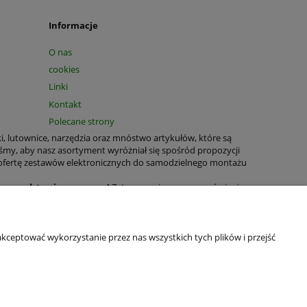
Informacje
O nas
cookies
Linki
Kontakt
Polecane strony
ki, lutownice, narzędzia oraz mnóstwo artykułów, które są
śmy, aby nasz asortyment wyróżniał się spośród propozycji
 ofertę zestawów elektronicznych do samodzielnego montażu
T na podstawie paragonu!
Zatem prosimy przy zamówieniu
tnych jest nadal możliwe.
rukowane, zestawy elektroniczne, bezpieczniki, obudowy,
wiele produktów o wszechstronnym zastosowaniu domowym oraz
kceptować wykorzystanie przez nas wszystkich tych plików i przejść
wianie naszych produktów było jeszcze łatwiejsze. W celu
ledzenie statusu zamówienia oraz oglądanie historii zakupów.
ń ustawienia przeglądarki.
aliśmy Politykę Prywatności, tak aby każdy z naszych Gości i