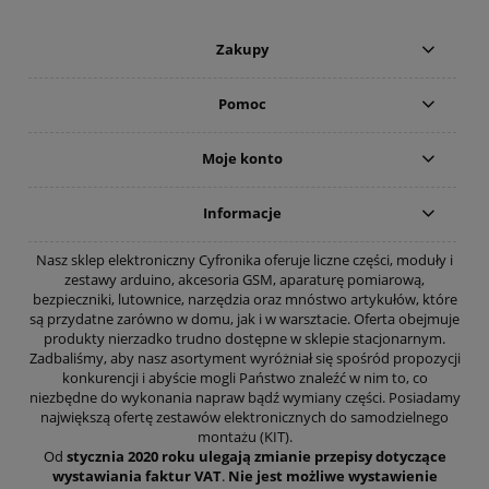
Zakupy
Pomoc
Moje konto
Informacje
Nasz sklep elektroniczny Cyfronika oferuje liczne części, moduły i
zestawy arduino, akcesoria GSM, aparaturę pomiarową,
bezpieczniki, lutownice, narzędzia oraz mnóstwo artykułów, które
są przydatne zarówno w domu, jak i w warsztacie. Oferta obejmuje
produkty nierzadko trudno dostępne w sklepie stacjonarnym.
Zadbaliśmy, aby nasz asortyment wyróżniał się spośród propozycji
konkurencji i abyście mogli Państwo znaleźć w nim to, co
niezbędne do wykonania napraw bądź wymiany części. Posiadamy
największą ofertę zestawów elektronicznych do samodzielnego
montażu (KIT).
Od
stycznia 2020 roku ulegają zmianie przepisy dotyczące
wystawiania faktur VAT
.
Nie jest możliwe wystawienie