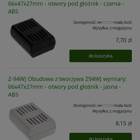
66x47x27mm - otwory pod głośnik - czarna -
ABS
Dostępność:
mała ilość
Wysyłka:
z magazynu
7,70 zł
do koszyka
Z-94WJ Obudowa z tworzywa Z94WJ wymiary:
66x47x27mm - otwory pod głośnik - jasna -
ABS
Dostępność:
mała ilość
Wysyłka:
z magazynu
8,15 zł
do koszyka