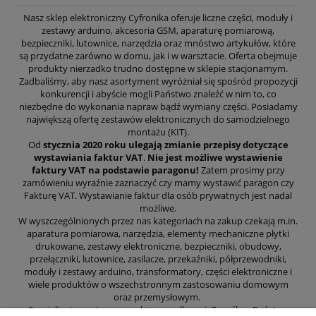
Nasz sklep elektroniczny Cyfronika oferuje liczne części, moduły i
zestawy arduino, akcesoria GSM, aparaturę pomiarową,
bezpieczniki, lutownice, narzędzia oraz mnóstwo artykułów, które
są przydatne zarówno w domu, jak i w warsztacie. Oferta obejmuje
produkty nierzadko trudno dostępne w sklepie stacjonarnym.
Zadbaliśmy, aby nasz asortyment wyróżniał się spośród propozycji
konkurencji i abyście mogli Państwo znaleźć w nim to, co
niezbędne do wykonania napraw bądź wymiany części. Posiadamy
największą ofertę zestawów elektronicznych do samodzielnego
montażu (KIT).
Od
stycznia 2020 roku ulegają zmianie przepisy dotyczące
wystawiania faktur VAT
.
Nie jest możliwe wystawienie
faktury VAT na podstawie paragonu!
Zatem prosimy przy
zamówieniu wyraźnie zaznaczyć czy mamy wystawić paragon czy
Fakturę VAT. Wystawianie faktur dla osób prywatnych jest nadal
możliwe.
W wyszczególnionych przez nas kategoriach na zakup czekają m.in.
aparatura pomiarowa, narzędzia, elementy mechaniczne płytki
drukowane, zestawy elektroniczne, bezpieczniki, obudowy,
przełączniki, lutownice, zasilacze, przekaźniki, półprzewodniki,
moduły i zestawy arduino, transformatory, części elektroniczne i
wiele produktów o wszechstronnym zastosowaniu domowym
oraz przemysłowym.
Specjalizujemy się w sprzedaży wysyłkowej. Z myślą o Państwa