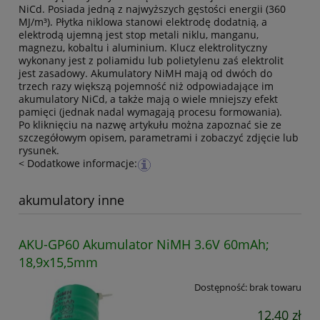
NiCd. Posiada jedną z najwyższych gęstości energii (360
MJ/m³). Płytka niklowa stanowi elektrodę dodatnią, a
elektrodą ujemną jest stop metali niklu, manganu,
magnezu, kobaltu i aluminium. Klucz elektrolityczny
wykonany jest z poliamidu lub polietylenu zaś elektrolit
jest zasadowy. Akumulatory NiMH mają od dwóch do
trzech razy większą pojemność niż odpowiadające im
akumulatory NiCd, a także mają o wiele mniejszy efekt
pamięci (jednak nadal wymagają procesu formowania).
Po kliknięciu na nazwę artykułu można zapoznać sie ze
szczegółowym opisem, parametrami i zobaczyć zdjęcie lub
rysunek.
< Dodatkowe informacje:
akumulatory inne
AKU-GP60 Akumulator NiMH 3.6V 60mAh;
18,9x15,5mm
Dostępność:
brak towaru
12,40 zł