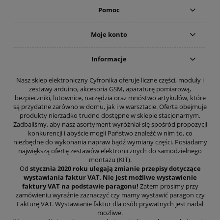
Pomoc
Moje konto
Informacje
Nasz sklep elektroniczny Cyfronika oferuje liczne części, moduły i
zestawy arduino, akcesoria GSM, aparaturę pomiarową,
bezpieczniki, lutownice, narzędzia oraz mnóstwo artykułów, które
są przydatne zarówno w domu, jak i w warsztacie. Oferta obejmuje
produkty nierzadko trudno dostępne w sklepie stacjonarnym.
Zadbaliśmy, aby nasz asortyment wyróżniał się spośród propozycji
konkurencji i abyście mogli Państwo znaleźć w nim to, co
niezbędne do wykonania napraw bądź wymiany części. Posiadamy
największą ofertę zestawów elektronicznych do samodzielnego
montażu (KIT).
Od
stycznia 2020 roku ulegają zmianie przepisy dotyczące
wystawiania faktur VAT
.
Nie jest możliwe wystawienie
faktury VAT na podstawie paragonu!
Zatem prosimy przy
zamówieniu wyraźnie zaznaczyć czy mamy wystawić paragon czy
Fakturę VAT. Wystawianie faktur dla osób prywatnych jest nadal
możliwe.