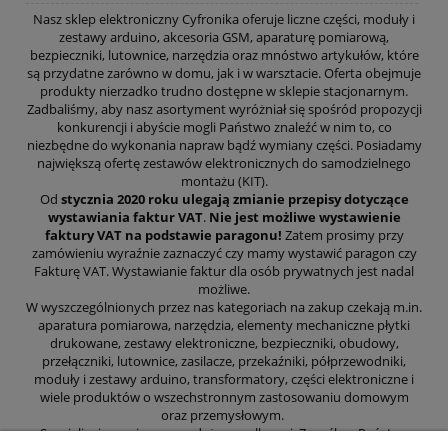
Nasz sklep elektroniczny Cyfronika oferuje liczne części, moduły i
zestawy arduino, akcesoria GSM, aparaturę pomiarową,
bezpieczniki, lutownice, narzędzia oraz mnóstwo artykułów, które
są przydatne zarówno w domu, jak i w warsztacie. Oferta obejmuje
produkty nierzadko trudno dostępne w sklepie stacjonarnym.
Zadbaliśmy, aby nasz asortyment wyróżniał się spośród propozycji
konkurencji i abyście mogli Państwo znaleźć w nim to, co
niezbędne do wykonania napraw bądź wymiany części. Posiadamy
największą ofertę zestawów elektronicznych do samodzielnego
montażu (KIT).
Od
stycznia 2020 roku ulegają zmianie przepisy dotyczące
wystawiania faktur VAT
.
Nie jest możliwe wystawienie
faktury VAT na podstawie paragonu!
Zatem prosimy przy
zamówieniu wyraźnie zaznaczyć czy mamy wystawić paragon czy
Fakturę VAT. Wystawianie faktur dla osób prywatnych jest nadal
możliwe.
W wyszczególnionych przez nas kategoriach na zakup czekają m.in.
aparatura pomiarowa, narzędzia, elementy mechaniczne płytki
drukowane, zestawy elektroniczne, bezpieczniki, obudowy,
przełączniki, lutownice, zasilacze, przekaźniki, półprzewodniki,
moduły i zestawy arduino, transformatory, części elektroniczne i
wiele produktów o wszechstronnym zastosowaniu domowym
oraz przemysłowym.
Specjalizujemy się w sprzedaży wysyłkowej. Z myślą o Państwa