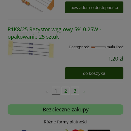
powiadom o dostępności
R1K8/25 Rezystor węglowy 5% 0.25W -
opakowanie 25 sztuk
Dostępność:
mała ilość
1,20 zł
do koszyka
«
1
2
3
»
Bezpieczne zakupy
Różne formy płatności