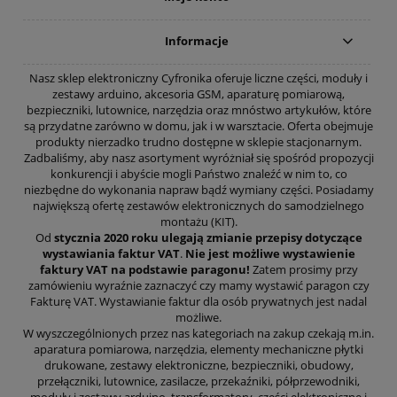
Informacje
Nasz sklep elektroniczny Cyfronika oferuje liczne części, moduły i
zestawy arduino, akcesoria GSM, aparaturę pomiarową,
bezpieczniki, lutownice, narzędzia oraz mnóstwo artykułów, które
są przydatne zarówno w domu, jak i w warsztacie. Oferta obejmuje
produkty nierzadko trudno dostępne w sklepie stacjonarnym.
Zadbaliśmy, aby nasz asortyment wyróżniał się spośród propozycji
konkurencji i abyście mogli Państwo znaleźć w nim to, co
niezbędne do wykonania napraw bądź wymiany części. Posiadamy
największą ofertę zestawów elektronicznych do samodzielnego
montażu (KIT).
Od
stycznia 2020 roku ulegają zmianie przepisy dotyczące
wystawiania faktur VAT
.
Nie jest możliwe wystawienie
faktury VAT na podstawie paragonu!
Zatem prosimy przy
zamówieniu wyraźnie zaznaczyć czy mamy wystawić paragon czy
Fakturę VAT. Wystawianie faktur dla osób prywatnych jest nadal
możliwe.
W wyszczególnionych przez nas kategoriach na zakup czekają m.in.
aparatura pomiarowa, narzędzia, elementy mechaniczne płytki
drukowane, zestawy elektroniczne, bezpieczniki, obudowy,
przełączniki, lutownice, zasilacze, przekaźniki, półprzewodniki,