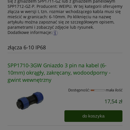
się z gniazdem SPP1711-GZ lub z gniazdem panelowym
SPP1712-GZ-P. Producent: WEIPU. W tej kategorii oferujemy
złącza w wersji I, tzn. rozmiar wchodzącego kabla musi się
mieścić w granicach: 6-10mm. Po kliknięciu na nazwę
artykułu można zapoznać się ze szczegółowym opisem,
parametrami i zobaczyć zdjęcie lub rysunek.
Dodatkowe informacje:
złącza 6-10 IP68
SPP1710-3GW Gniazdo 3 pin na kabel (6-
10mm) okrągły, zakręcany, wodoodporny -
gwint wewnętrzny
Dostępność:
mała ilość
17,54 zł
do koszyka