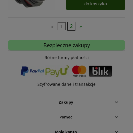
do koszyka
«
1
2
»
Bezpieczne zakupy
Różne formy płatności
Szyfrowane dane i transakcje
Zakupy
Pomoc
Moje konto