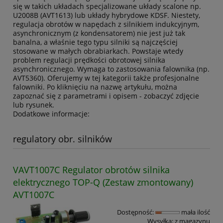
się w takich układach specjalizowane układy scalone np.
U2008B (AVT1613) lub układy hybrydowe KDSF. Niestety,
regulacja obrotów w napędach z silnikiem indukcyjnym,
asynchronicznym (z kondensatorem) nie jest już tak
banalna, a właśnie tego typu silniki są najczęściej
stosowane w małych obrabiarkach. Powstaje wtedy
problem regulacji prędkości obrotowej silnika
asynchronicznego. Wymaga to zastosowania falownika (np.
AVT5360). Oferujemy w tej kategorii także profesjonalne
falowniki. Po kliknięciu na nazwę artykułu, można
zapoznać się z parametrami i opisem - zobaczyć zdjęcie
lub rysunek.
Dodatkowe informacje:
regulatory obr. silników
VAVT1007C Regulator obrotów silnika
elektrycznego TOP-Q (Zestaw zmontowany)
AVT1007C
Dostępność:
mała ilość
Wysyłka:
z magazynu