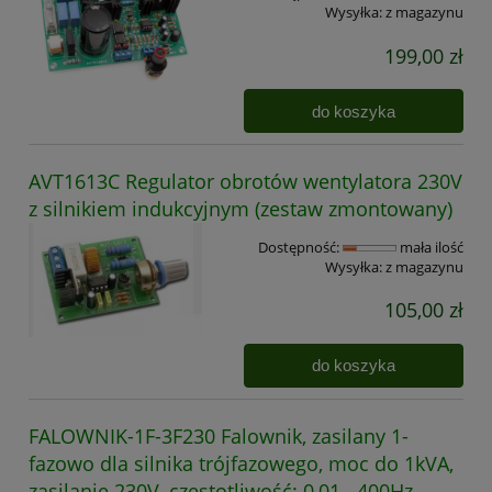
Wysyłka:
z magazynu
199,00 zł
do koszyka
AVT1613C Regulator obrotów wentylatora 230V
z silnikiem indukcyjnym (zestaw zmontowany)
Dostępność:
mała ilość
Wysyłka:
z magazynu
105,00 zł
do koszyka
FALOWNIK-1F-3F230 Falownik, zasilany 1-
fazowo dla silnika trójfazowego, moc do 1kVA,
zasilanie 230V, częstotliwość: 0,01...400Hz