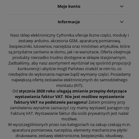
Moje konto
Informacje
Nasz sklep elektroniczny Cyfronika oferuje liczne części, moduły i
zestawy arduino, akcesoria GSM, aparaturę pomiarową,
bezpieczniki, lutownice, narzędzia oraz mnóstwo artykułów, które
są przydatne zarówno w domu, jak i w warsztacie. Oferta obejmuje
produkty nierzadko trudno dostępne w sklepie stacjonarnym.
Zadbaliśmy, aby nasz asortyment wyróżniał się spośród propozycji
konkurencji i abyście mogli Państwo znaleźć w nim to, co
niezbędne do wykonania napraw bądź wymiany części. Posiadamy
największą ofertę zestawów elektronicznych do samodzielnego
montażu (KIT).
Od
stycznia 2020 roku ulegają zmianie przepisy dotyczące
wystawiania faktur VAT
.
Nie jest możliwe wystawienie
faktury VAT na podstawie paragonu!
Zatem prosimy przy
zamówieniu wyraźnie zaznaczyć czy mamy wystawić paragon czy
Fakturę VAT. Wystawianie faktur dla osób prywatnych jest nadal
możliwe.
W wyszczególnionych przez nas kategoriach na zakup czekają m.in.
aparatura pomiarowa, narzędzia, elementy mechaniczne płytki
drukowane, zestawy elektroniczne, bezpieczniki, obudowy,