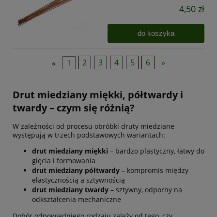
4,50 zł
do koszyka
«
1
2
3
4
5
6
»
Drut miedziany miękki, półtwardy i
twardy – czym się różnią?
W zależności od procesu obróbki druty miedziane
występują w trzech podstawowych wariantach:
drut miedziany miękki
– bardzo plastyczny, łatwy do
gięcia i formowania
drut miedziany półtwardy
– kompromis między
elastycznością a sztywnością
drut miedziany twardy
– sztywny, odporny na
odkształcenia mechaniczne
Dobór odpowiedniego rodzaju zależy od tego, czy