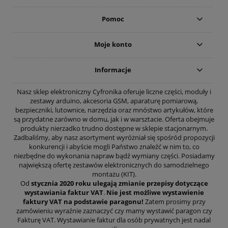
Pomoc
Moje konto
Informacje
Nasz sklep elektroniczny Cyfronika oferuje liczne części, moduły i
zestawy arduino, akcesoria GSM, aparaturę pomiarową,
bezpieczniki, lutownice, narzędzia oraz mnóstwo artykułów, które
są przydatne zarówno w domu, jak i w warsztacie. Oferta obejmuje
produkty nierzadko trudno dostępne w sklepie stacjonarnym.
Zadbaliśmy, aby nasz asortyment wyróżniał się spośród propozycji
konkurencji i abyście mogli Państwo znaleźć w nim to, co
niezbędne do wykonania napraw bądź wymiany części. Posiadamy
największą ofertę zestawów elektronicznych do samodzielnego
montażu (KIT).
Od
stycznia 2020 roku ulegają zmianie przepisy dotyczące
wystawiania faktur VAT
.
Nie jest możliwe wystawienie
faktury VAT na podstawie paragonu!
Zatem prosimy przy
zamówieniu wyraźnie zaznaczyć czy mamy wystawić paragon czy
Fakturę VAT. Wystawianie faktur dla osób prywatnych jest nadal