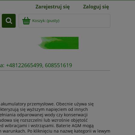
Zarejestruj się
Zaloguj się
Koszyk:
(pusty)
nia: +48122665499, 608551619
 akumulatory przemysłowe. Obecnie używa się
kteryzują się wyższym napięciem od innych
pełniania odparowanej wody czy konserwacji
udowa się rozszczelni lub wzrośnie objętość
zed wibracjami i wstrząsami. Baterie AGM mogą
h warunkach. Po kliknięciu na nazwę kategorii w lewym