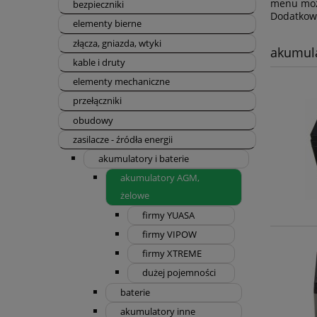
menu możn
bezpieczniki
Dodatkowe
elementy bierne
złącza, gniazda, wtyki
akumul
kable i druty
elementy mechaniczne
przełączniki
obudowy
zasilacze - źródła energii
akumulatory i baterie
akumulatory AGM,
żelowe
firmy YUASA
firmy VIPOW
firmy XTREME
dużej pojemności
baterie
akumulatory inne