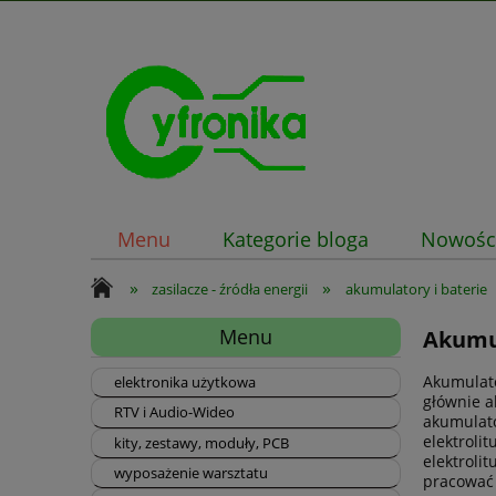
Menu
Kategorie bloga
Nowośc
»
»
zasilacze - źródła energii
akumulatory i baterie
Menu
Akumul
Akumulato
elektronika użytkowa
głównie a
RTV i Audio-Wideo
akumulato
elektroli
kity, zestawy, moduły, PCB
elektroli
wyposażenie warsztatu
pracować 