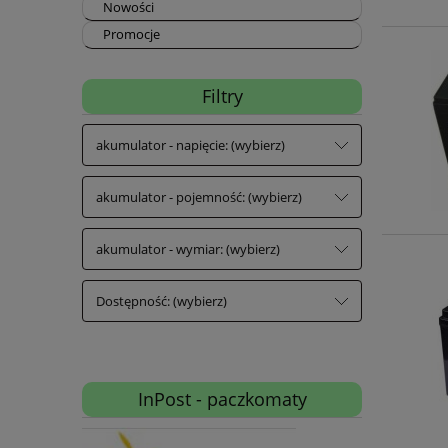
Nowości
Promocje
Filtry
akumulator - napięcie: (wybierz)
akumulator - pojemność: (wybierz)
akumulator - wymiar: (wybierz)
Dostępność: (wybierz)
InPost - paczkomaty