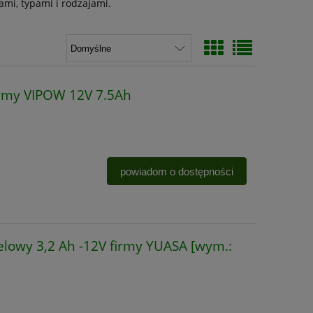
mi, typami i rodzajami.
irmy VIPOW 12V 7.5Ah
powiadom o dostępności
lowy 3,2 Ah -12V firmy YUASA [wym.: