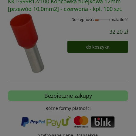
KKT-999R12/100 Końcówka tulejkowa 12mm
[przewód 10.0mm2] - czerwona - kpl. 100 szt.
Dostępność:
mała ilość
32,20 zł
do koszyka
Bezpieczne zakupy
Różne formy płatności
Szyfrowane dane i transakcje