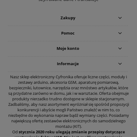
Zakupy
Pomoc
Moje konto
Informacje
Nasz sklep elektroniczny Cyfronika oferuje liczne części, moduły i
zestawy arduino, akcesoria GSM, aparaturę pomiarową,
bezpieczniki, lutownice, narzędzia oraz mnóstwo artykułów, które
są przydatne zarówno w domu, jak i w warsztacie. Oferta obejmuje
produkty nierzadko trudno dostępne w sklepie stacjonarnym.
Zadbaliśmy, aby nasz asortyment wyróżniał się spośród propozycji
konkurencji i abyście mogli Państwo znaleźć w nim to, co
niezbędne do wykonania napraw bądź wymiany części. Posiadamy
największą ofertę zestawów elektronicznych do samodzielnego
montażu (KIT).
Od
stycznia 2020 roku ulegają zmianie przepisy dotyczące