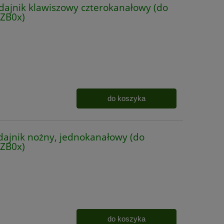
ajnik klawiszowy czterokanałowy (do
RZB0x)
do koszyka
ajnik nożny, jednokanałowy (do
RZB0x)
do koszyka