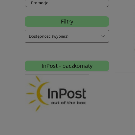
Promocje
Filtry
Dostępność: (wybierz)
InPost - paczkomaty