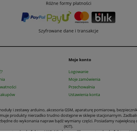
Różne formy płatności
Szyfrowane dane i transakcje
Moje konto
ć?
Logowanie
nia
Moje zamówienia
ywatności
Przechowalnia
zakupów
Ustawienia konta
, moduły i zestawy arduino, akcesoria GSM, aparaturę pomiarową, bezpieczni
jmuje produkty nierzadko trudno dostępne w sklepie stacjonarnym. Zadbali
 niezbędne do wykonania napraw bądź wymiany części. Posiadamy największą
(KIT).
ące wystawiania faktur VAT
.
Nie jest możliwe wystawienie faktury VA