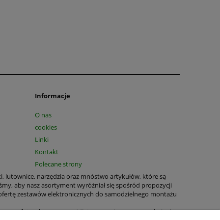
Informacje
O nas
cookies
Linki
Kontakt
Polecane strony
ki, lutownice, narzędzia oraz mnóstwo artykułów, które są
śmy, aby nasz asortyment wyróżniał się spośród propozycji
 ofertę zestawów elektronicznych do samodzielnego montażu
T na podstawie paragonu!
Zatem prosimy przy zamówieniu