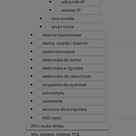
odbiorniki EF
zestawy EF
inne modele
smart home
dzwonki bezstresowe
alarmy, czujniki i dzwonki
zdalne sterowanie
elektronika dla domu
elektronika w ogrodzie
elektronika dla samochodu
urządzenia dla dyskoteki
automatyka
oświetlenie
akcesoria dla komputera
AGD części
RTV i Audio-Wideo
kity, zestawy, moduły, PCB