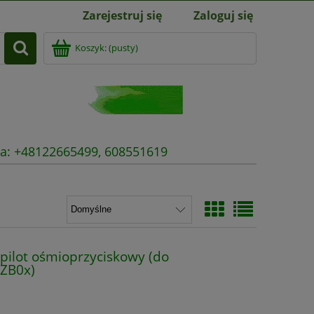
Zarejestruj się
Zaloguj się
Koszyk:
(pusty)
nia: +48122665499, 608551619
pilot ośmioprzyciskowy (do
RZB0x)