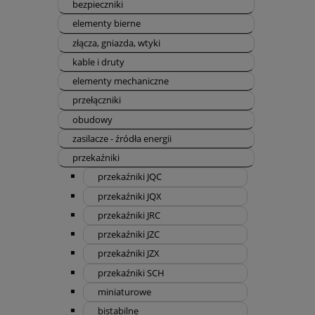
bezpieczniki
elementy bierne
złącza, gniazda, wtyki
kable i druty
elementy mechaniczne
przełączniki
obudowy
zasilacze - źródła energii
przekaźniki
przekaźniki JQC
przekaźniki JQX
przekaźniki JRC
przekaźniki JZC
przekaźniki JZX
przekaźniki SCH
miniaturowe
bistabilne