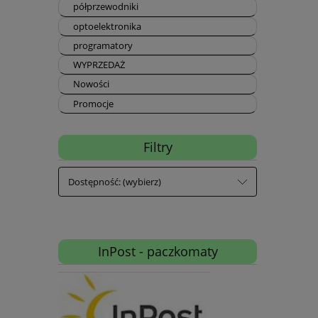
półprzewodniki
optoelektronika
programatory
WYPRZEDAŻ
Nowości
Promocje
Filtry
Dostępność: (wybierz)
InPost - paczkomaty