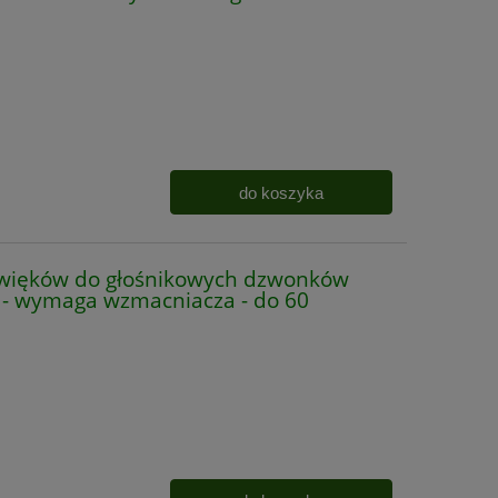
do koszyka
więków do głośnikowych dzwonków
 - wymaga wzmacniacza - do 60