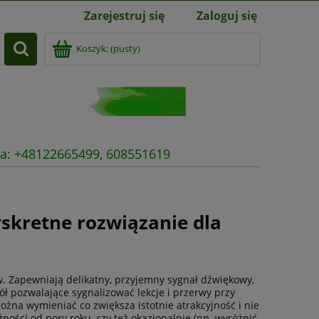
Zarejestruj się
Zaloguj się
Koszyk:
(pusty)
nia: +48122665499, 608551619
skretne rozwiązanie dla
. Zapewniają delikatny, przyjemny sygnał dźwiękowy,
kół pozwalające sygnalizować lekcje i przerwy przy
ożna wymieniać co zwiększa istotnie atrakcyjność i nie
ości od pory roku, czy też okazjonalnie (np. wyróżnić