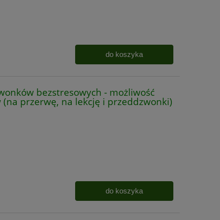
do koszyka
wonków bezstresowych - możliwość
(na przerwę, na lekcję i przeddzwonki)
do koszyka