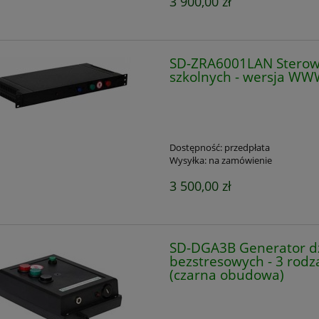
3 900,00 zł
SD-ZRA6001LAN Sterow
szkolnych - wersja WWW
Dostępność:
przedpłata
Wysyłka:
na zamówienie
3 500,00 zł
SD-DGA3B Generator d
bezstresowych - 3 rod
(czarna obudowa)