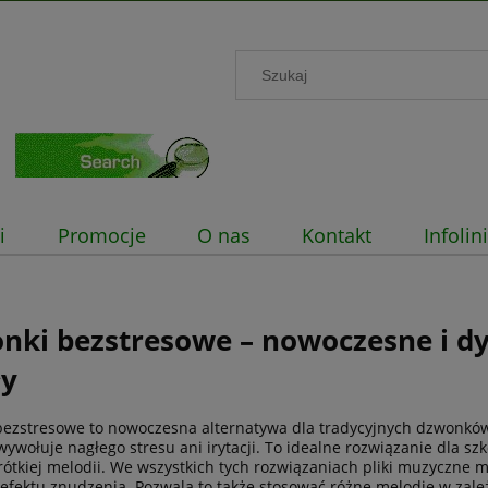
i
Promocje
O nas
Kontakt
Infoli
nki bezstresowe – nowoczesne i dy
ły
ezstresowe to nowoczesna alternatywa dla tradycyjnych dzwonków
 wywołuje nagłego stresu ani irytacji. To idealne rozwiązanie dla sz
ótkiej melodii. We wszystkich tych rozwiązaniach pliki muzyczne m
efektu znudzenia. Pozwala to także stosować różne melodie w zależn