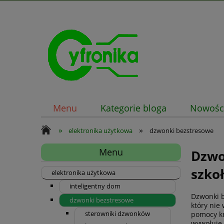
Menu
Kategorie bloga
Nowośc
»
»
elektronika użytkowa
dzwonki bezstresowe
Menu
Dzwo
szko
elektronika użytkowa
inteligentny dom
Dzwonki b
dzwonki bezstresowe
który nie
sterowniki dzwonków
pomocy kr
wywołuje 