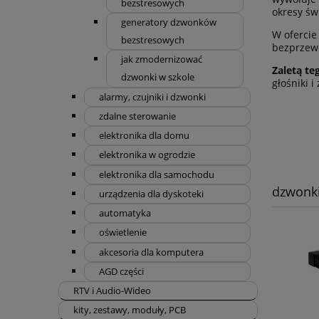
bezstresowych
okresy św
generatory dzwonków
W ofercie
bezstresowych
bezprzewo
jak zmodernizować
Zaletą te
dzwonki w szkole
głośniki i
alarmy, czujniki i dzwonki
zdalne sterowanie
elektronika dla domu
elektronika w ogrodzie
elektronika dla samochodu
dzwonki
urządzenia dla dyskoteki
automatyka
oświetlenie
akcesoria dla komputera
AGD części
RTV i Audio-Wideo
kity, zestawy, moduły, PCB