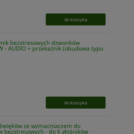
do koszyka
nik bezstresowych dzwonków
W - AUDIO + przekaźnik (obudowa typu
do koszyka
źwięków ze wzmacniaczem do
 bezstresowych - do 6 głośników