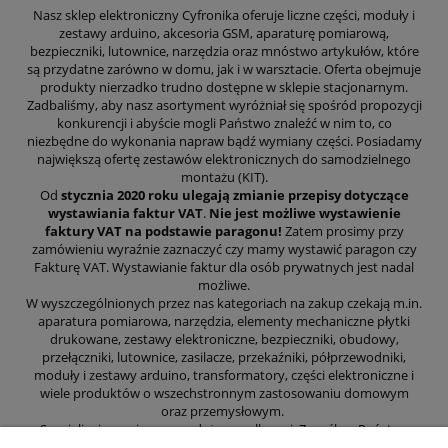
Nasz sklep elektroniczny Cyfronika oferuje liczne części, moduły i
zestawy arduino, akcesoria GSM, aparaturę pomiarową,
bezpieczniki, lutownice, narzędzia oraz mnóstwo artykułów, które
są przydatne zarówno w domu, jak i w warsztacie. Oferta obejmuje
produkty nierzadko trudno dostępne w sklepie stacjonarnym.
Zadbaliśmy, aby nasz asortyment wyróżniał się spośród propozycji
konkurencji i abyście mogli Państwo znaleźć w nim to, co
niezbędne do wykonania napraw bądź wymiany części. Posiadamy
największą ofertę zestawów elektronicznych do samodzielnego
montażu (KIT).
Od
stycznia 2020 roku ulegają zmianie przepisy dotyczące
wystawiania faktur VAT
.
Nie jest możliwe wystawienie
faktury VAT na podstawie paragonu!
Zatem prosimy przy
zamówieniu wyraźnie zaznaczyć czy mamy wystawić paragon czy
Fakturę VAT. Wystawianie faktur dla osób prywatnych jest nadal
możliwe.
W wyszczególnionych przez nas kategoriach na zakup czekają m.in.
aparatura pomiarowa, narzędzia, elementy mechaniczne płytki
drukowane, zestawy elektroniczne, bezpieczniki, obudowy,
przełączniki, lutownice, zasilacze, przekaźniki, półprzewodniki,
moduły i zestawy arduino, transformatory, części elektroniczne i
wiele produktów o wszechstronnym zastosowaniu domowym
oraz przemysłowym.
Specjalizujemy się w sprzedaży wysyłkowej. Z myślą o Państwa
wygodzie zajęliśmy się prowadzeniem sklepu internetowego, aby