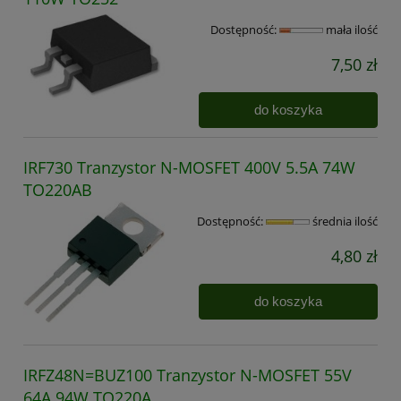
Dostępność:
mała ilość
7,50 zł
do koszyka
IRF730 Tranzystor N-MOSFET 400V 5.5A 74W
TO220AB
Dostępność:
średnia ilość
4,80 zł
do koszyka
IRFZ48N=BUZ100 Tranzystor N-MOSFET 55V
64A 94W TO220A