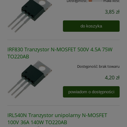
Dostępność:
mała ilość
3,85 zł
do koszyka
IRF830 Tranzystor N-MOSFET 500V 4.5A 75W
TO220AB
Dostępność:
brak towaru
4,20 zł
powiadom o dostępności
IRL540N Tranzystor unipolarny N-MOSFET
100V 36A 140W TO220AB