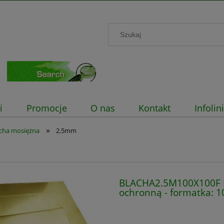
i
Promocje
O nas
Kontakt
Infoli
»
cha mosiężna
2.5mm
BLACHA2.5M100X100F Bl
ochronną - formatka: 