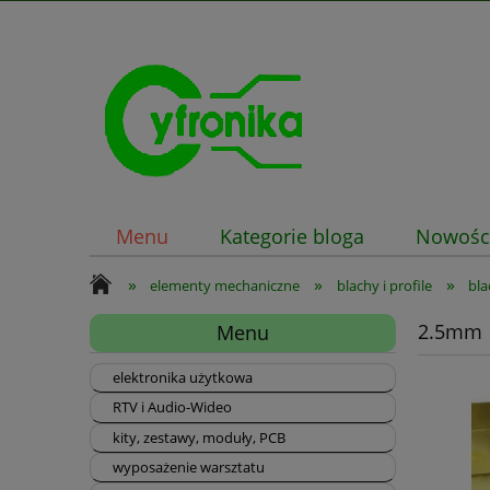
Menu
Kategorie bloga
Nowośc
»
»
»
elementy mechaniczne
blachy i profile
bla
2.5mm
Menu
elektronika użytkowa
RTV i Audio-Wideo
kity, zestawy, moduły, PCB
wyposażenie warsztatu