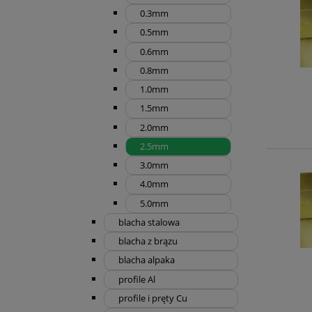
0.3mm
0.5mm
0.6mm
0.8mm
1.0mm
1.5mm
2.0mm
2.5mm
3.0mm
4.0mm
5.0mm
blacha stalowa
blacha z brązu
blacha alpaka
profile Al
profile i pręty Cu