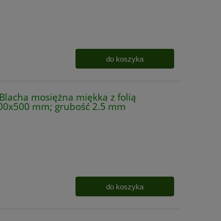
do koszyka
acha mosiężna miękka z folią
500x500 mm; grubość 2.5 mm
do koszyka