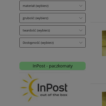
materiał: (wybierz)
grubość: (wybierz)
twardość: (wybierz)
Dostępność: (wybierz)
InPost - paczkomaty