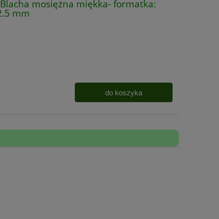
lacha mosiężna miękka- formatka:
2.5 mm
do koszyka