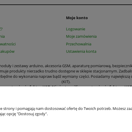
Moje konto
ć?
Logowanie
nia
Moje zamówienia
ywatności
Przechowalnia
zakupów
Ustawienia konta
, moduły i zestawy arduino, akcesoria GSM, aparaturę pomiarową, bezpieczni
jmuje produkty nierzadko trudno dostępne w sklepie stacjonarnym. Zadbali
 niezbędne do wykonania napraw bądź wymiany części. Posiadamy największą
(KIT).
ące wystawiania faktur VAT
.
Nie jest możliwe wystawienie faktury VA
amy wystawić paragon czy Fakturę VAT. Wystawianie faktur dla osób prywa
kają m.in. aparatura pomiarowa, narzędzia, elementy mechaniczne płytki d
odniki, moduły i zestawy arduino, transformatory, części elektroniczne i 
przemysłowym.
nie strony i pomagają nam dostosować ofertę do Twoich potrzeb. Możesz zaa
ństwa wygodzie zajęliśmy się prowadzeniem sklepu internetowego, aby zama
jąc opcję "Dostosuj zgody".
ę zalogować. Posiadanie konta umożliwia dokonywanie szybkich transakcji, ś
a zgodę na wykorzystywanie plików cookies. Jeśli nie wyrażasz zgody, zmie
ie z RODO będziemy chronić Twoje dane osobowe jeszcze lepiej. Zaktualizow