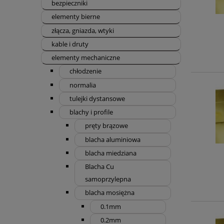
bezpieczniki
elementy bierne
złącza, gniazda, wtyki
kable i druty
elementy mechaniczne
chłodzenie
normalia
tulejki dystansowe
blachy i profile
pręty brązowe
blacha aluminiowa
blacha miedziana
Blacha Cu
samoprzylepna
blacha mosiężna
0.1mm
0.2mm