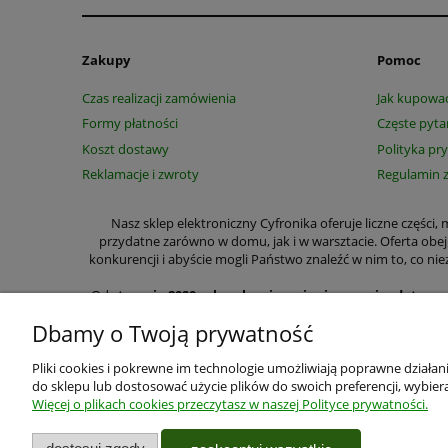
Zakupy
Pomoc
Czas realizacji zamówienia
Jak kupowa
Formy płatności
Częste pyta
Koszt dostawy
Polityka pr
Reklamacje i zwroty
Regulamin 
Nasz sklep elektroniczny Cyfronika oferuje liczne części
przydatne zarówno w domu, jak i w warsztacie. Oferta obe
konkurencji i abyście mogli Państwo znaleźć w nim to, co
Od
stycznia 2020 roku ulegają zmianie przepisy dotycz
wyraźnie zaznaczyć czy m
Dbamy o Twoją prywatność
W wyszczególnionych przez nas kategoriach na zakup cze
przełączniki, lutownice, zasilacze, przekaźniki, półprzew
Pliki cookies i pokrewne im technologie umożliwiają poprawne działa
Specjalizujemy się w sprzedaży wysyłkowej. Z myślą o Pa
do sklepu lub dostosować użycie plików do swoich preferencji, wybiera
zapoznania się z parametrami części i zestawów wystarczy si
Więcej o plikach cookies przeczytasz w naszej Polityce prywatności.
Użytkowanie sklepu oznacz
Twoje bezpieczeństwo jest dla nas najważniejsze, więc zgodn