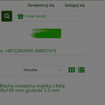
Zarejestruj się
Zaloguj się
Koszyk:
(pusty)
nia: +48122665499, 608551619
acha mosiężna miękka z folią
100x100 mm; grubość 2.5 mm