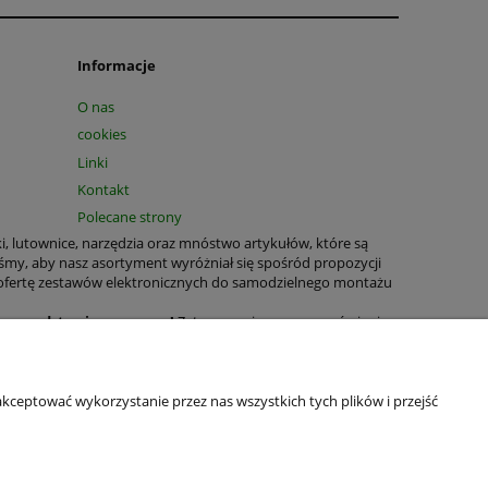
Informacje
O nas
cookies
Linki
Kontakt
Polecane strony
ki, lutownice, narzędzia oraz mnóstwo artykułów, które są
śmy, aby nasz asortyment wyróżniał się spośród propozycji
 ofertę zestawów elektronicznych do samodzielnego montażu
T na podstawie paragonu!
Zatem prosimy przy zamówieniu
tnych jest nadal możliwe.
rukowane, zestawy elektroniczne, bezpieczniki, obudowy,
wiele produktów o wszechstronnym zastosowaniu domowym oraz
kceptować wykorzystanie przez nas wszystkich tych plików i przejść
wianie naszych produktów było jeszcze łatwiejsze. W celu
ledzenie statusu zamówienia oraz oglądanie historii zakupów.
ń ustawienia przeglądarki.
aliśmy Politykę Prywatności, tak aby każdy z naszych Gości i