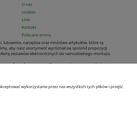
O nas
cookies
Linki
Kontakt
Polecane strony
ki, lutownice, narzędzia oraz mnóstwo artykułów, które są
śmy, aby nasz asortyment wyróżniał się spośród propozycji
 ofertę zestawów elektronicznych do samodzielnego montażu
T na podstawie paragonu!
Zatem prosimy przy zamówieniu
tnych jest nadal możliwe.
rukowane, zestawy elektroniczne, bezpieczniki, obudowy,
wiele produktów o wszechstronnym zastosowaniu domowym oraz
kceptować wykorzystanie przez nas wszystkich tych plików i przejść
wianie naszych produktów było jeszcze łatwiejsze. W celu
ledzenie statusu zamówienia oraz oglądanie historii zakupów.
ń ustawienia przeglądarki.
aliśmy Politykę Prywatności, tak aby każdy z naszych Gości i
kontaktuj się z nami e-mailem: cyfronika@cyfronika.com.pl