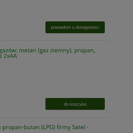
powiadom o dostępności
gazów: metan (gaz ziemny), propan,
ie 2xAA
do koszyka
propan-butan (LPG) firmy Satel -