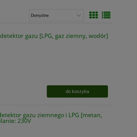
tektor gazu [LPG, gaz ziemny, wodór]
do koszyka
ektor gazu ziemnego i LPG [metan,
ilanie: 230V