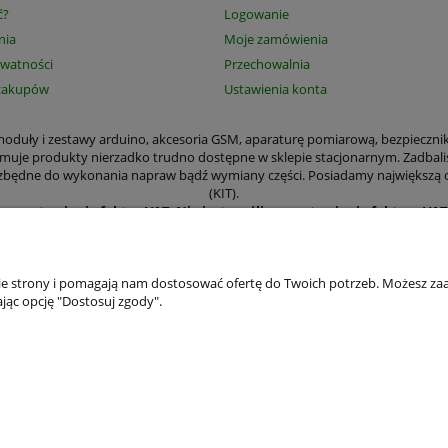
ć?
Logowanie
nia
Moje zamówienia
ywatności
Przechowalnia
zakupów
Ustawienia konta
, moduły i zestawy arduino, akcesoria GSM, aparaturę pomiarową, bezpieczni
jmuje produkty nierzadko trudno dostępne w sklepie stacjonarnym. Zadbali
 niezbędne do wykonania napraw bądź wymiany części. Posiadamy największą
(KIT).
ące wystawiania faktur VAT
.
Nie jest możliwe wystawienie faktury VA
amy wystawić paragon czy Fakturę VAT. Wystawianie faktur dla osób prywa
kają m.in. aparatura pomiarowa, narzędzia, elementy mechaniczne płytki d
odniki, moduły i zestawy arduino, transformatory, części elektroniczne i 
przemysłowym.
nie strony i pomagają nam dostosować ofertę do Twoich potrzeb. Możesz zaa
ństwa wygodzie zajęliśmy się prowadzeniem sklepu internetowego, aby zama
jąc opcję "Dostosuj zgody".
ę zalogować. Posiadanie konta umożliwia dokonywanie szybkich transakcji, ś
a zgodę na wykorzystywanie plików cookies. Jeśli nie wyrażasz zgody, zmie
ie z RODO będziemy chronić Twoje dane osobowe jeszcze lepiej. Zaktualizow
Klientów mógł łatwo zrozumieć, jakie informacje o nim zbieramy i dlaczego.
.c. Jeśli masz pytania w sprawie przetwarzania swoich danych osobowych, s
Szczegółowe informacje w
Polityce prywatności.
Zapraszamy.