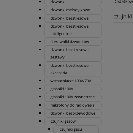
Dodatkowe
dzwonki
dzwonki melodyjkowe
czujnik
dzwonki bezstresowe
dzwonki bezstresowe
inteligentne
sterowniki dzwonków
dzwonki bezstresowe
zestawy
dzwonki bezstresowe
akcesoria
wzmacniacze 100V/70V
głośniki 100V
głośniki 100V zewnętrzne
mikrofony do radiowęzła
dzwonki bezprzewodowe
czujniki gazów
czujniki gazu