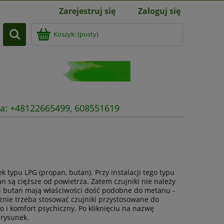
Zarejestruj się
Zaloguj się
Koszyk:
(pusty)
nia: +48122665499, 608551619
 typu LPG (propan, butan). Przy instalacji tego typu
an są cięższe od powietrza. Zatem czujniki nie należy
 i butan mają właściwości dość podobne do metanu -
cznie trzeba stosować czujniki przystosowane do
i komfort psychiczny. Po kliknięciu na nazwę
 rysunek.