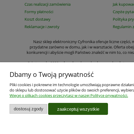
Czas realizacji zamówienia
Jak kupowa
Formy płatności
Częste pyta
Koszt dostawy
Polityka pr
Reklamacje i zwroty
Regulamin 
Nasz sklep elektroniczny Cyfronika oferuje liczne części
przydatne zarówno w domu, jak i w warsztacie. Oferta obe
konkurencji i abyście mogli Państwo znaleźć w nim to, co
Od
stycznia 2020 roku ulegają zmianie przepisy dotycz
wyraźnie zaznaczyć czy m
Dbamy o Twoją prywatność
W wyszczególnionych przez nas kategoriach na zakup cze
przełączniki, lutownice, zasilacze, przekaźniki, półprzew
Pliki cookies i pokrewne im technologie umożliwiają poprawne działa
Specjalizujemy się w sprzedaży wysyłkowej. Z myślą o Pa
do sklepu lub dostosować użycie plików do swoich preferencji, wybiera
zapoznania się z parametrami części i zestawów wystarczy si
Więcej o plikach cookies przeczytasz w naszej Polityce prywatności.
Użytkowanie sklepu oznacz
Twoje bezpieczeństwo jest dla nas najważniejsze, więc zgodn
dostosuj zgody
zaakceptuj wszystkie
Administratorem Twoich danych osobowych jest Cyfronika s