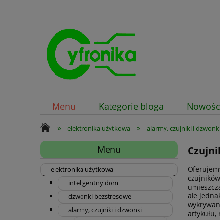
Menu
Kategorie bloga
Nowośc
»
»
elektronika użytkowa
alarmy, czujniki i dzwonk
Menu
Czujni
Oferujemy
elektronika użytkowa
czujników
inteligentny dom
umieszcza
ale jedna
dzwonki bezstresowe
wykrywani
alarmy, czujniki i dzwonki
artykułu,