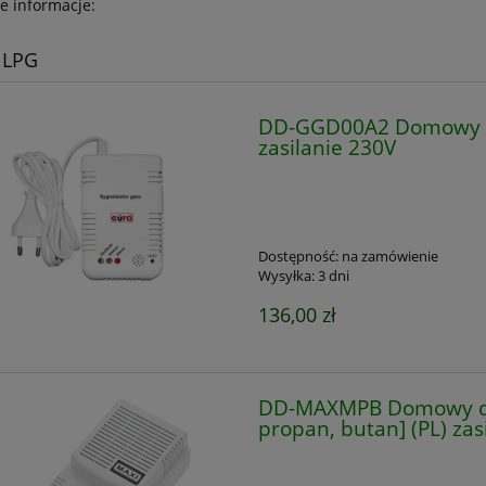
 informacje:
i LPG
DD-GGD00A2 Domowy de
zasilanie 230V
Dostępność:
na zamówienie
Wysyłka:
3 dni
136,00 zł
DD-MAXMPB Domowy det
propan, butan] (PL) zas