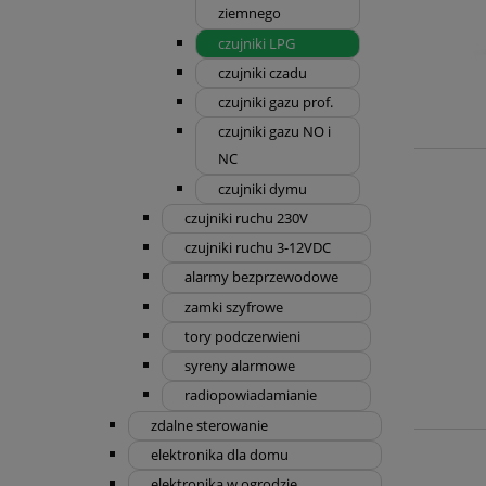
ziemnego
czujniki LPG
czujniki czadu
czujniki gazu prof.
czujniki gazu NO i
NC
czujniki dymu
czujniki ruchu 230V
czujniki ruchu 3-12VDC
alarmy bezprzewodowe
zamki szyfrowe
tory podczerwieni
syreny alarmowe
radiopowiadamianie
zdalne sterowanie
elektronika dla domu
elektronika w ogrodzie