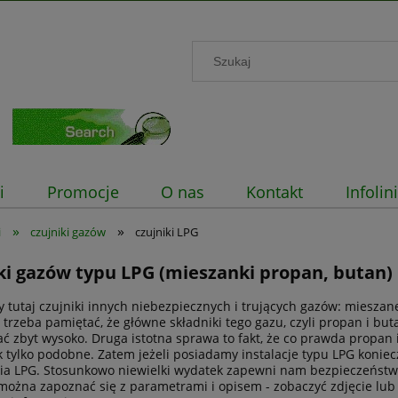
i
Promocje
O nas
Kontakt
Infoli
»
»
i
czujniki gazów
czujniki LPG
ki gazów typu LPG (mieszanki propan, butan)
 tutaj czujniki innych niebezpiecznych i trujących gazów: mieszanek
 trzeba pamiętać, że główne składniki tego gazu, czyli propan i but
ć zbyt wysoko. Druga istotna sprawa to fakt, że co prawda propan
k tylko podobne. Zatem jeżeli posiadamy instalacje typu LPG konie
a LPG. Stosunkowo niewielki wydatek zapewni nam bezpieczeństwo 
 można zapoznać się z parametrami i opisem - zobaczyć zdjęcie lub