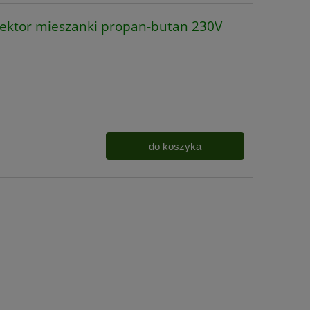
ktor mieszanki propan-butan 230V
do koszyka