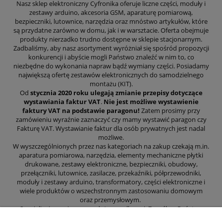
Nasz sklep elektroniczny Cyfronika oferuje liczne części, moduły i
zestawy arduino, akcesoria GSM, aparaturę pomiarową,
bezpieczniki, lutownice, narzędzia oraz mnóstwo artykułów, które
są przydatne zarówno w domu, jak i w warsztacie. Oferta obejmuje
produkty nierzadko trudno dostępne w sklepie stacjonarnym.
Zadbaliśmy, aby nasz asortyment wyróżniał się spośród propozycji
konkurencji i abyście mogli Państwo znaleźć w nim to, co
niezbędne do wykonania napraw bądź wymiany części. Posiadamy
największą ofertę zestawów elektronicznych do samodzielnego
montażu (KIT).
Od
stycznia 2020 roku ulegają zmianie przepisy dotyczące
wystawiania faktur VAT
.
Nie jest możliwe wystawienie
faktury VAT na podstawie paragonu!
Zatem prosimy przy
zamówieniu wyraźnie zaznaczyć czy mamy wystawić paragon czy
Fakturę VAT. Wystawianie faktur dla osób prywatnych jest nadal
możliwe.
W wyszczególnionych przez nas kategoriach na zakup czekają m.in.
aparatura pomiarowa, narzędzia, elementy mechaniczne płytki
drukowane, zestawy elektroniczne, bezpieczniki, obudowy,
przełączniki, lutownice, zasilacze, przekaźniki, półprzewodniki,
moduły i zestawy arduino, transformatory, części elektroniczne i
wiele produktów o wszechstronnym zastosowaniu domowym
oraz przemysłowym.
Specjalizujemy się w sprzedaży wysyłkowej. Z myślą o Państwa
wygodzie zajęliśmy się prowadzeniem sklepu internetowego, aby