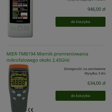
946,00 zł
do koszyka
MIER-TMB194 Miernik promieniowania
mikrofalowego około 2.45GHz
Dostępność:
na zamówienie
Wysyłka:
3 dni
634,00 zł
do koszyka