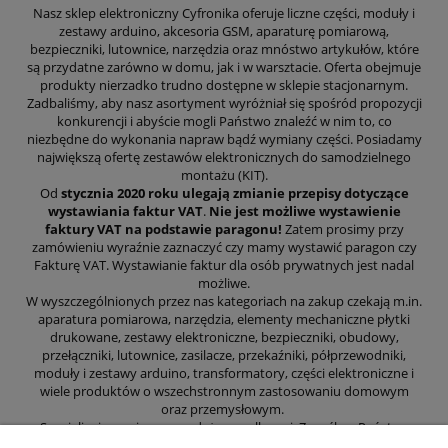
Nasz sklep elektroniczny Cyfronika oferuje liczne części, moduły i
zestawy arduino, akcesoria GSM, aparaturę pomiarową,
bezpieczniki, lutownice, narzędzia oraz mnóstwo artykułów, które
są przydatne zarówno w domu, jak i w warsztacie. Oferta obejmuje
produkty nierzadko trudno dostępne w sklepie stacjonarnym.
Zadbaliśmy, aby nasz asortyment wyróżniał się spośród propozycji
konkurencji i abyście mogli Państwo znaleźć w nim to, co
niezbędne do wykonania napraw bądź wymiany części. Posiadamy
największą ofertę zestawów elektronicznych do samodzielnego
montażu (KIT).
Od
stycznia 2020 roku ulegają zmianie przepisy dotyczące
wystawiania faktur VAT
.
Nie jest możliwe wystawienie
faktury VAT na podstawie paragonu!
Zatem prosimy przy
zamówieniu wyraźnie zaznaczyć czy mamy wystawić paragon czy
Fakturę VAT. Wystawianie faktur dla osób prywatnych jest nadal
możliwe.
W wyszczególnionych przez nas kategoriach na zakup czekają m.in.
aparatura pomiarowa, narzędzia, elementy mechaniczne płytki
drukowane, zestawy elektroniczne, bezpieczniki, obudowy,
przełączniki, lutownice, zasilacze, przekaźniki, półprzewodniki,
moduły i zestawy arduino, transformatory, części elektroniczne i
wiele produktów o wszechstronnym zastosowaniu domowym
oraz przemysłowym.
Specjalizujemy się w sprzedaży wysyłkowej. Z myślą o Państwa
wygodzie zajęliśmy się prowadzeniem sklepu internetowego, aby