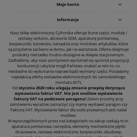
Moje konto
Informacje
Nasz sklep elektroniczny Cyfronika oferuje liczne części, moduły i
zestawy arduino, akcesoria GSM, aparaturę pomiarową,
bezpieczniki, lutownice, narzędzia oraz mnóstwo artykułów, które
są przydatne zarówno w domu, jak i w warsztacie. Oferta obejmuje
produkty nierzadko trudno dostępne w sklepie stacjonarnym.
Zadbaliśmy, aby nasz asortyment wyróżniał się spośród propozycji
konkurencji i abyście mogli Państwo znaleźć w nim to, co
niezbędne do wykonania napraw bądź wymiany części. Posiadamy
największą ofertę zestawów elektronicznych do samodzielnego
montażu (KIT).
Od
stycznia 2020 roku ulegają zmianie przepisy dotyczące
wystawiania faktur VAT
.
Nie jest możliwe wystawienie
faktury VAT na podstawie paragonu!
Zatem prosimy przy
zamówieniu wyraźnie zaznaczyć czy mamy wystawić paragon czy
Fakturę VAT. Wystawianie faktur dla osób prywatnych jest nadal
możliwe.
W wyszczególnionych przez nas kategoriach na zakup czekają m.in.
aparatura pomiarowa, narzędzia, elementy mechaniczne płytki
drukowane, zestawy elektroniczne, bezpieczniki, obudowy,