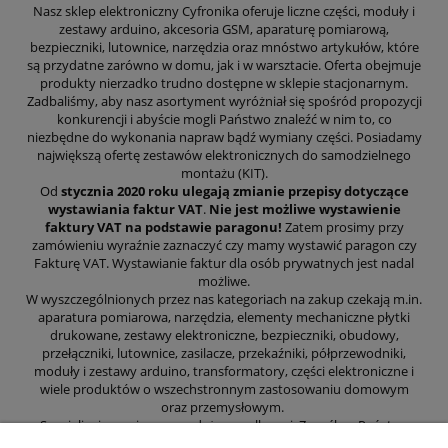
Nasz sklep elektroniczny Cyfronika oferuje liczne części, moduły i
zestawy arduino, akcesoria GSM, aparaturę pomiarową,
bezpieczniki, lutownice, narzędzia oraz mnóstwo artykułów, które
są przydatne zarówno w domu, jak i w warsztacie. Oferta obejmuje
produkty nierzadko trudno dostępne w sklepie stacjonarnym.
Zadbaliśmy, aby nasz asortyment wyróżniał się spośród propozycji
konkurencji i abyście mogli Państwo znaleźć w nim to, co
niezbędne do wykonania napraw bądź wymiany części. Posiadamy
największą ofertę zestawów elektronicznych do samodzielnego
montażu (KIT).
Od
stycznia 2020 roku ulegają zmianie przepisy dotyczące
wystawiania faktur VAT
.
Nie jest możliwe wystawienie
faktury VAT na podstawie paragonu!
Zatem prosimy przy
zamówieniu wyraźnie zaznaczyć czy mamy wystawić paragon czy
Fakturę VAT. Wystawianie faktur dla osób prywatnych jest nadal
możliwe.
W wyszczególnionych przez nas kategoriach na zakup czekają m.in.
aparatura pomiarowa, narzędzia, elementy mechaniczne płytki
drukowane, zestawy elektroniczne, bezpieczniki, obudowy,
przełączniki, lutownice, zasilacze, przekaźniki, półprzewodniki,
moduły i zestawy arduino, transformatory, części elektroniczne i
wiele produktów o wszechstronnym zastosowaniu domowym
oraz przemysłowym.
Specjalizujemy się w sprzedaży wysyłkowej. Z myślą o Państwa
wygodzie zajęliśmy się prowadzeniem sklepu internetowego, aby