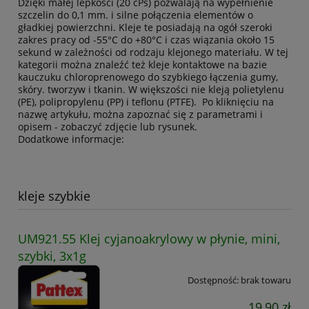
Dzięki małej lepkości (20 cPs) pozwalają na wypełnienie
szczelin do 0,1 mm. i silne połączenia elementów o
gładkiej powierzchni. Kleje te posiadają na ogół szeroki
zakres pracy od -55°C do +80°C i czas wiązania około 15
sekund w zależności od rodzaju klejonego materiału. W tej
kategorii można znaleźć też kleje kontaktowe na bazie
kauczuku chloroprenowego do szybkiego łączenia gumy,
skóry. tworzyw i tkanin. W większości nie kleją polietylenu
(PE), polipropylenu (PP) i teflonu (PTFE). Po kliknięciu na
nazwę artykułu, można zapoznać się z parametrami i
opisem - zobaczyć zdjęcie lub rysunek.
Dodatkowe informacje:
kleje szybkie
UM921.55 Klej cyjanoakrylowy w płynie, mini,
szybki, 3x1g
Dostępność:
brak towaru
19,90 zł