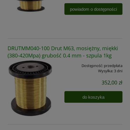
powiadom o dostępności
DRUTMM040-100 Drut M63, mosiężny, miękki
(380-420Mpa) grubość 0.4 mm - szpula 1kg
Dostępność:
przedpłata
Wysyłka:
3 dni
352,00 zł
do koszyka