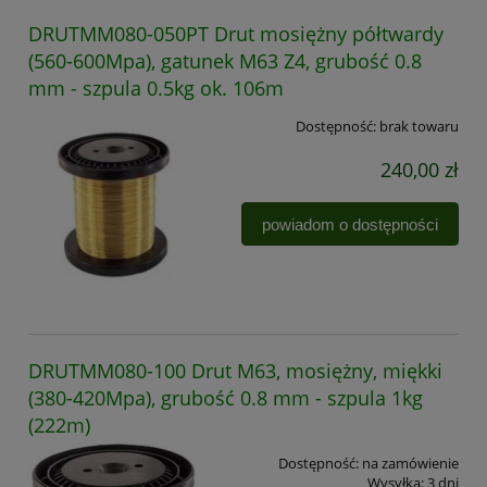
DRUTMM080-050PT Drut mosiężny półtwardy
(560-600Mpa), gatunek M63 Z4, grubość 0.8
mm - szpula 0.5kg ok. 106m
Dostępność:
brak towaru
240,00 zł
powiadom o dostępności
DRUTMM080-100 Drut M63, mosiężny, miękki
(380-420Mpa), grubość 0.8 mm - szpula 1kg
(222m)
Dostępność:
na zamówienie
Wysyłka:
3 dni