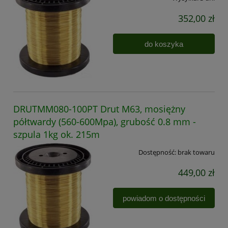
352,00 zł
do koszyka
DRUTMM080-100PT Drut M63, mosiężny
półtwardy (560-600Mpa), grubość 0.8 mm -
szpula 1kg ok. 215m
Dostępność:
brak towaru
449,00 zł
powiadom o dostępności