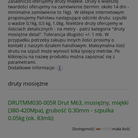
Zasadniczo oferujemy druty miękkie. Druty o większej
twardości oferujemy na zamówienie (termin: około 14 dni -
minimalne zamówienie to 1kg). W sklepie internetowym
proponujemy Państwu następujące odcinki drutu: szpulki
o wadze 0,1kg, 0,5 kg, 1.0kg. Niektóre druty oferujemy w
ilościach detalicznych - na metry - patrz kategoria "druty
mosiężne detal". Tolerancja długości +/- 1 mb. W
przypadku potrzeby zakupu innych ilości prosimy o
kontakt z naszym działem handlowym. Maksymalna ilość
drutu na szpuli może wynosić kilka tysięcy metrów. Po
kliknięciu na nazwę produktu można zapoznać się z
parametrami.
Dodatkowe informacje:
druty mosiężne
DRUTMM030-005R Drut M63, mosiężny, miękki
(380-420Mpa), grubość 0.30mm - szpulka
0.05kg (ok. 83mb)
Dostępność:
mała ilość