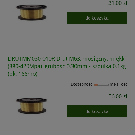
31,00 zł
do koszyka
DRUTMM030-010R Drut M63, mosiężny, miękki
(380-420Mpa), grubość 0.30mm - szpulka 0.1kg
(ok. 166mb)
Dostępność:
mała ilość
56,00 zł
do koszyka