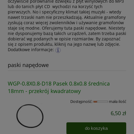
oczywiście porównanie dźwięku z płyt winylowych do MP3
lub do tanich płyt CD wychodzi na korzyść tych
pierwszych. No i specyficzny klimat takiej muzyki - wtedy
nawet trzaski nam nie przeszkadzają. Aktualnie gramofony
zyskują coraz więcej zwolenników i używanie gramofonów
staje się modne. Oferujemy tuta paski napędowe. Niestety
nie dysponujemy bazą takich urządzeń, zatem trzeba paski
dobierać wg podanych w opisie rozmiarów. By zapoznać
się z opisem produktu, kliknij na jego nazwę lub zdjęcie.
Dodatkowe informacje:
paski napędowe
WGP-0.8X0.8-D18 Pasek 0.8x0.8 średnica
18mm - przekrój kwadratowy
Dostępność:
mała ilość
6,50 zł
do koszyka