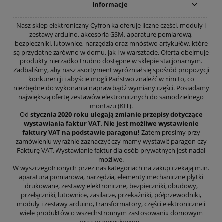
Informacje
Nasz sklep elektroniczny Cyfronika oferuje liczne części, moduły i
zestawy arduino, akcesoria GSM, aparaturę pomiarową,
bezpieczniki, lutownice, narzędzia oraz mnóstwo artykułów, które
są przydatne zarówno w domu, jak i w warsztacie. Oferta obejmuje
produkty nierzadko trudno dostępne w sklepie stacjonarnym.
Zadbaliśmy, aby nasz asortyment wyróżniał się spośród propozycji
konkurencji i abyście mogli Państwo znaleźć w nim to, co
niezbędne do wykonania napraw bądź wymiany części. Posiadamy
największą ofertę zestawów elektronicznych do samodzielnego
montażu (KIT).
Od
stycznia 2020 roku ulegają zmianie przepisy dotyczące
wystawiania faktur VAT
.
Nie jest możliwe wystawienie
faktury VAT na podstawie paragonu!
Zatem prosimy przy
zamówieniu wyraźnie zaznaczyć czy mamy wystawić paragon czy
Fakturę VAT. Wystawianie faktur dla osób prywatnych jest nadal
możliwe.
W wyszczególnionych przez nas kategoriach na zakup czekają m.in.
aparatura pomiarowa, narzędzia, elementy mechaniczne płytki
drukowane, zestawy elektroniczne, bezpieczniki, obudowy,
przełączniki, lutownice, zasilacze, przekaźniki, półprzewodniki,
moduły i zestawy arduino, transformatory, części elektroniczne i
wiele produktów o wszechstronnym zastosowaniu domowym
oraz przemysłowym.