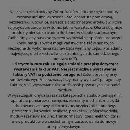
Nasz sklep elektroniczny Cyfronika oferuje liczne części, moduły i
zestawy arduino, akcesoria GSM, aparaturę pomiarową,
bezpieczniki, lutownice, narzędzia oraz mnóstwo artykułów, które
są przydatne zarówno w domu, jak i w warsztacie. Oferta obejmuje
produkty nierzadko trudno dostępne w sklepie stacjonarnym.
Zadbaliśmy, aby nasz asortyment wyróżniał się spośród propozycji
konkurencji i abyście mogli Państwo znaleźć w nim to, co
niezbędne do wykonania napraw bądź wymiany części. Posiadamy
największą ofertę zestawów elektronicznych do samodzielnego
montażu (KIT).
Od
stycznia 2020 roku ulegają zmianie przepisy dotyczące
wystawiania faktur VAT
.
Nie jest możliwe wystawienie
faktury VAT na podstawie paragonu!
Zatem prosimy przy
zamówieniu wyraźnie zaznaczyć czy mamy wystawić paragon czy
Fakturę VAT. Wystawianie faktur dla osób prywatnych jest nadal
możliwe.
W wyszczególnionych przez nas kategoriach na zakup czekają m.in.
aparatura pomiarowa, narzędzia, elementy mechaniczne płytki
drukowane, zestawy elektroniczne, bezpieczniki, obudowy,
przełączniki, lutownice, zasilacze, przekaźniki, półprzewodniki,
moduły i zestawy arduino, transformatory, części elektroniczne i
wiele produktów o wszechstronnym zastosowaniu domowym
oraz przemysłowym.