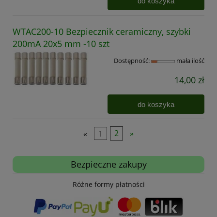
do koszyka
WTAC200-10 Bezpiecznik ceramiczny, szybki
200mA 20x5 mm -10 szt
Dostępność:
mała ilość
14,00 zł
do koszyka
«
1
2
»
Bezpieczne zakupy
Różne formy płatności