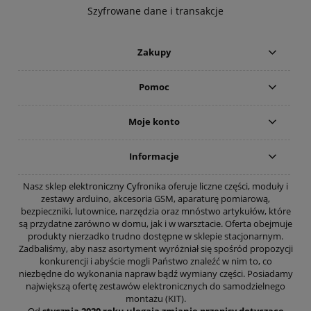
Szyfrowane dane i transakcje
Zakupy
Pomoc
Moje konto
Informacje
Nasz sklep elektroniczny Cyfronika oferuje liczne części, moduły i
zestawy arduino, akcesoria GSM, aparaturę pomiarową,
bezpieczniki, lutownice, narzędzia oraz mnóstwo artykułów, które
są przydatne zarówno w domu, jak i w warsztacie. Oferta obejmuje
produkty nierzadko trudno dostępne w sklepie stacjonarnym.
Zadbaliśmy, aby nasz asortyment wyróżniał się spośród propozycji
konkurencji i abyście mogli Państwo znaleźć w nim to, co
niezbędne do wykonania napraw bądź wymiany części. Posiadamy
największą ofertę zestawów elektronicznych do samodzielnego
montażu (KIT).
Od
stycznia 2020 roku ulegają zmianie przepisy dotyczące