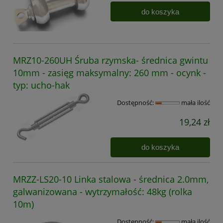
do koszyka
MRZ10-260UH Śruba rzymska- średnica gwintu
10mm - zasięg maksymalny: 260 mm - ocynk -
typ: ucho-hak
Dostępność:
mała ilość
19,24 zł
do koszyka
MRZZ-LS20-10 Linka stalowa - średnica 2.0mm,
galwanizowana - wytrzymałość: 48kg (rolka
10m)
Dostępność:
mała ilość