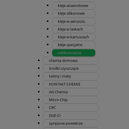
kleje anaerobowe
kleje silikonowe
kleje w aerozolu
kleje w laskach
kleje w kartuszach
kleje specjalne
odtłuszczacze
chemia domowa
środki czyszczące
taśmy i maty
KONTAKT CHEMIE
AG Chemia
Micro-Chip
CRC
DUE-CI
sprężone powietrze