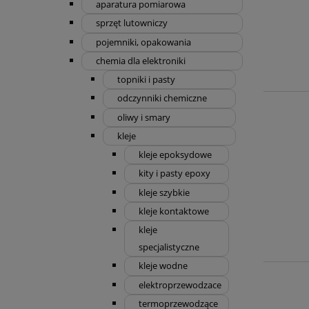
aparatura pomiarowa
sprzęt lutowniczy
pojemniki, opakowania
chemia dla elektroniki
topniki i pasty
odczynniki chemiczne
oliwy i smary
kleje
kleje epoksydowe
kity i pasty epoxy
kleje szybkie
kleje kontaktowe
kleje
specjalistyczne
kleje wodne
elektroprzewodzace
termoprzewodzące