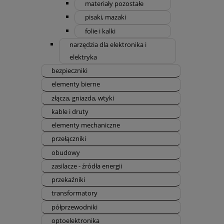
materiały pozostałe
pisaki, mazaki
folie i kalki
narzędzia dla elektronika i
elektryka
bezpieczniki
elementy bierne
złącza, gniazda, wtyki
kable i druty
elementy mechaniczne
przełączniki
obudowy
zasilacze - źródła energii
przekaźniki
transformatory
półprzewodniki
optoelektronika