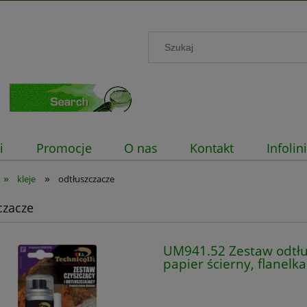
i
Promocje
O nas
Kontakt
Infoli
»
»
kleje
odtłuszczacze
czacze
UM941.52 Zestaw odtłu
papier ścierny, flanelka