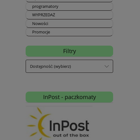
programatory
WYPRZEDAŻ
Nowości
Promocje
Filtry
Dostępność: (wybierz)
InPost - paczkomaty