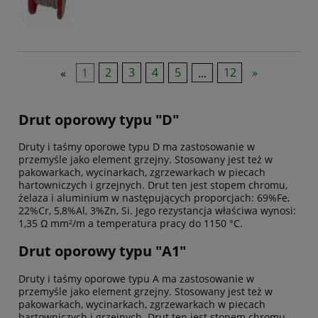
«
1
2
3
4
5
...
12
»
Drut oporowy typu "D"
Druty i taśmy oporowe typu D ma zastosowanie w
przemyśle jako element grzejny. Stosowany jest też w
pakowarkach, wycinarkach, zgrzewarkach w piecach
hartowniczych i grzejnych. Drut ten jest stopem chromu,
żelaza i aluminium w następujących proporcjach: 69%Fe,
22%Cr, 5,8%Al, 3%Zn, Si. Jego rezystancja właściwa wynosi:
1,35 Ω mm²/m a temperatura pracy do 1150 °C.
Drut oporowy typu "A1"
Druty i taśmy oporowe typu A ma zastosowanie w
przemyśle jako element grzejny. Stosowany jest też w
pakowarkach, wycinarkach, zgrzewarkach w piecach
hartowniczych i grzejnych. Drut ten jest stopem chromu,