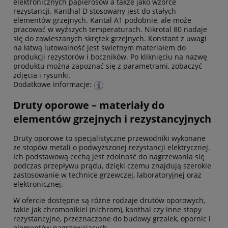
elektronicznych papierosów a także jako wzorce
rezystancji. Kanthal D stosowany jest do stałych
elementów grzejnych. Kantal A1 podobnie, ale może
pracować w wyższych temperaturach. Nikrotal 80 nadaje
się do zawieszanych skrętek grzejnych. Konstant z uwagi
na łatwą lutowalność jest świetnym materiałem do
produkcji rezystorów i boczników. Po kliknięciu na nazwę
produktu można zapoznać się z parametrami, zobaczyć
zdjęcia i rysunki.
Dodatkowe informacje:
Druty oporowe – materiały do
elementów grzejnych i rezystancyjnych
Druty oporowe to specjalistyczne przewodniki wykonane
ze stopów metali o podwyższonej rezystancji elektrycznej.
Ich podstawową cechą jest zdolność do nagrzewania się
podczas przepływu prądu, dzięki czemu znajdują szerokie
zastosowanie w technice grzewczej, laboratoryjnej oraz
elektronicznej.
W ofercie dostępne są różne rodzaje drutów oporowych,
takie jak chromonikiel (nichrom), kanthal czy inne stopy
rezystancyjne, przeznaczone do budowy grzałek, opornic i
elementów nagrzewających.