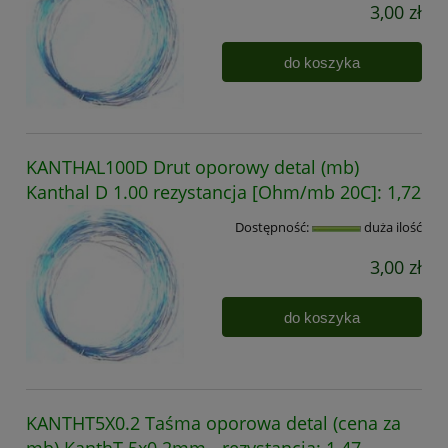
3,00 zł
do koszyka
KANTHAL100D Drut oporowy detal (mb)
Kanthal D 1.00 rezystancja [Ohm/mb 20C]: 1,72
Dostępność:
duża ilość
3,00 zł
do koszyka
KANTHT5X0.2 Taśma oporowa detal (cena za
mb) KanthT 5x0.2mm - rezystancja: 1.47