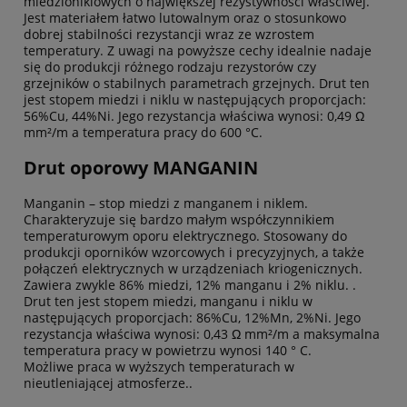
miedzioniklowych o największej rezystywności właściwej.
Jest materiałem łatwo lutowalnym oraz o stosunkowo
dobrej stabilności rezystancji wraz ze wzrostem
temperatury. Z uwagi na powyższe cechy idealnie nadaje
się do produkcji różnego rodzaju rezystorów czy
grzejników o stabilnych parametrach grzejnych. Drut ten
jest stopem miedzi i niklu w następujących proporcjach:
56%Cu, 44%Ni. Jego rezystancja właściwa wynosi: 0,49 Ω
mm²/m a temperatura pracy do 600 °C.
Drut oporowy MANGANIN
Manganin – stop miedzi z manganem i niklem.
Charakteryzuje się bardzo małym współczynnikiem
temperaturowym oporu elektrycznego. Stosowany do
produkcji oporników wzorcowych i precyzyjnych, a także
połączeń elektrycznych w urządzeniach kriogenicznych.
Zawiera zwykle 86% miedzi, 12% manganu i 2% niklu. .
Drut ten jest stopem miedzi, manganu i niklu w
następujących proporcjach: 86%Cu, 12%Mn, 2%Ni. Jego
rezystancja właściwa wynosi: 0,43 Ω mm²/m a maksymalna
temperatura pracy w powietrzu wynosi 140 ° C.
Możliwe praca w wyższych temperaturach w
nieutleniającej atmosferze..