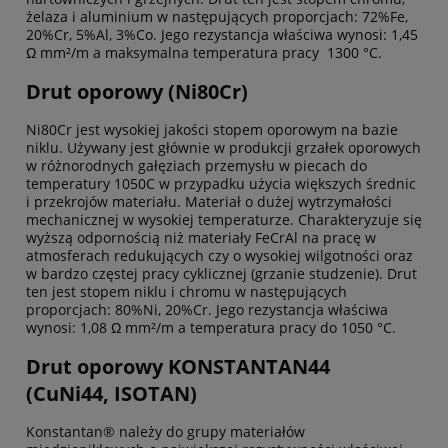
żelaza i aluminium w następujących proporcjach: 72%Fe,
20%Cr, 5%Al, 3%Co. Jego rezystancja właściwa wynosi: 1,45
Ω mm²/m a maksymalna temperatura pracy 1300 °C.
Drut oporowy (Ni80Cr)
Ni80Cr jest wysokiej jakości stopem oporowym na bazie
niklu. Używany jest głównie w produkcji grzałek oporowych
w różnorodnych gałęziach przemysłu w piecach do
temperatury 1050C w przypadku użycia większych średnic
i przekrojów materiału. Materiał o dużej wytrzymałości
mechanicznej w wysokiej temperaturze. Charakteryzuje się
wyższą odpornością niż materiały FeCrAl na pracę w
atmosferach redukujących czy o wysokiej wilgotności oraz
w bardzo częstej pracy cyklicznej (grzanie studzenie). Drut
ten jest stopem niklu i chromu w następujących
proporcjach: 80%Ni, 20%Cr. Jego rezystancja właściwa
wynosi: 1,08 Ω mm²/m a temperatura pracy do 1050 °C.
Drut oporowy KONSTANTAN44
(CuNi44, ISOTAN)
Konstantan® należy do grupy materiałów