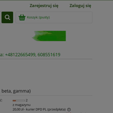
Zarejestruj się
Zaloguj się
Koszyk:
(pusty)
nia: +48122665499, 608551619
, beta, gamma)
ć:
2
z magazynu
20,00 zł
- kurier DPD PL (przedpłata)