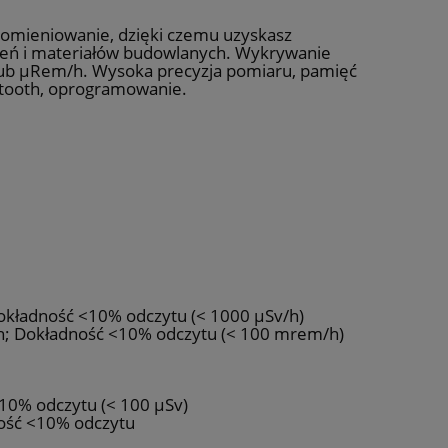
romieniowanie, dzięki czemu uzyskasz
zeń i materiałów budowlanych. Wykrywanie
lub µRem/h. Wysoka precyzja pomiaru, pamięć
etooth, oprogramowanie.
Dokładność <10% odczytu (< 1000 µSv/h)
h; Dokładność <10% odczytu (< 100 mrem/h)
<10% odczytu (< 100 µSv)
ność <10% odczytu