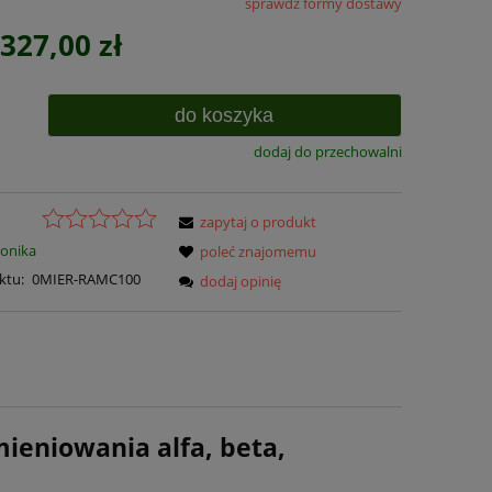
sprawdź formy dostawy
Cena nie zawiera ewentualnych kosztów
 327,00 zł
płatności
do koszyka
dodaj do przechowalni
zapytaj o produkt
ronika
poleć znajomemu
ktu:
0MIER-RAMC100
dodaj opinię
ieniowania alfa, beta,