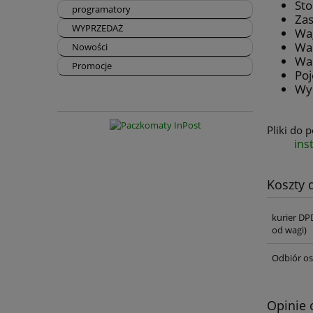
Sto
programatory
Zas
WYPRZEDAŻ
Wag
War
Nowości
War
Promocje
Po
Wym
Pliki do 
ins
Koszty
kurier DP
od wagi)
Odbiór os
Opinie 