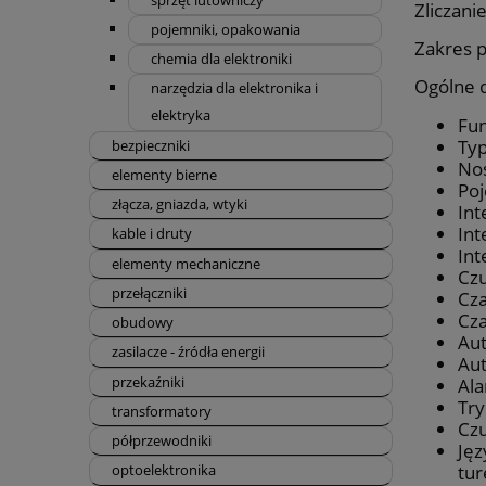
Zliczani
pojemniki, opakowania
Zakres 
chemia dla elektroniki
Ogólne 
narzędzia dla elektronika i
elektryka
Fun
Typ
bezpieczniki
Noś
elementy bierne
Poj
złącza, gniazda, wtyki
Int
Int
kable i druty
Int
elementy mechaniczne
Czu
przełączniki
Cza
Cza
obudowy
Aut
zasilacze - źródła energii
Aut
przekaźniki
Ala
Try
transformatory
Czu
półprzewodniki
Jęz
tur
optoelektronika