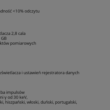
ładność <10% odczytu
acza 2,8 cala
2 GB
unktów pomiarowych
świetlacza i ustawień rejestratora danych
zba impulsów
i γ od 30 keV,
i, hiszpański, włoski, duński, portugalski,