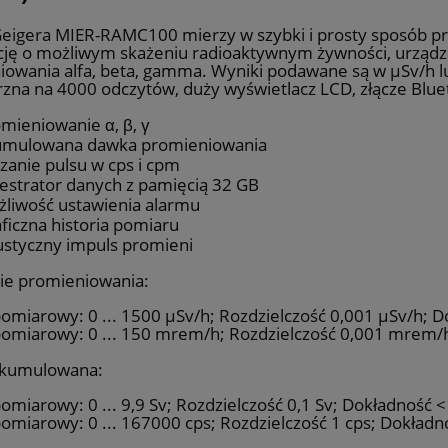
Geigera MIER-RAMC100 mierzy w szybki i prosty sposób p
cję o możliwym skażeniu radioaktywnym żywności, urząd
iowania alfa, beta, gamma. Wyniki podawane są w µSv/h 
zna na 4000 odczytów, duży wyświetlacz LCD, złącze Blu
mieniowanie α, β, γ
umulowana dawka promieniowania
czanie pulsu w cps i cpm
estrator danych z pamięcią 32 GB
liwość ustawienia alarmu
ficzna historia pomiaru
styczny impuls promieni
ie promieniowania:
omiarowy: 0 ... 1500 µSv/h; Rozdzielczość 0,001 µSv/h; 
pomiarowy: 0 ... 150 mrem/h; Rozdzielczość 0,001 mrem/
kumulowana:
omiarowy: 0 ... 9,9 Sv; Rozdzielczość 0,1 Sv; Dokładność 
omiarowy: 0 ... 167000 cps; Rozdzielczość 1 cps; Dokład