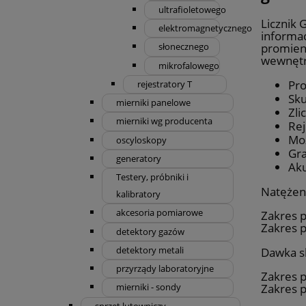
ultrafioletowego
Licznik 
elektromagnetycznego
informa
promien
słonecznego
wewnętr
mikrofalowego
Pro
rejestratory T
Sk
mierniki panelowe
Zli
mierniki wg producenta
Rej
Moż
oscyloskopy
Gra
generatory
Aku
Testery, próbniki i
Natężen
kalibratory
akcesoria pomiarowe
Zakres p
Zakres 
detektory gazów
detektory metali
Dawka s
przyrządy laboratoryjne
Zakres p
Zakres p
mierniki - sondy
sprzęt lutowniczy