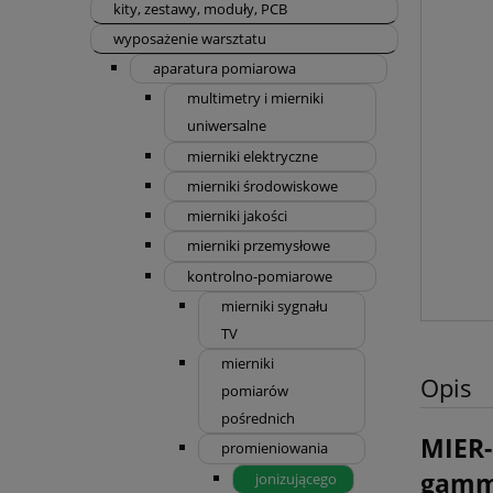
kity, zestawy, moduły, PCB
wyposażenie warsztatu
aparatura pomiarowa
multimetry i mierniki
uniwersalne
mierniki elektryczne
mierniki środowiskowe
mierniki jakości
mierniki przemysłowe
kontrolno-pomiarowe
mierniki sygnału
TV
mierniki
Opis
pomiarów
pośrednich
MIER-
promieniowania
gam
jonizującego