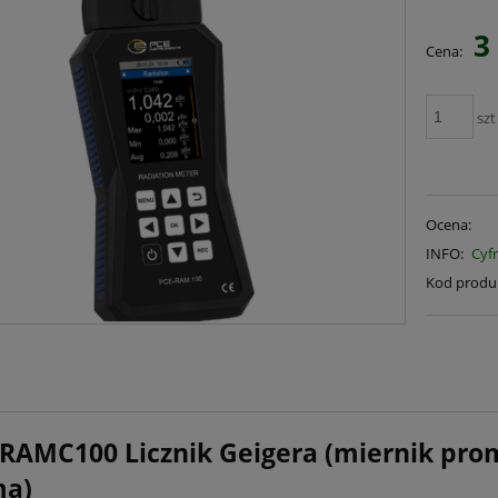
3
Cena:
szt
Ocena:
INFO:
Cyf
Kod produ
RAMC100 Licznik Geigera (miernik prom
ma)