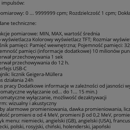
e impulsów:
pomiarowy: 0 ... 9999999 cpm; Rozdzielczość 1 cpm; Dok
dane techniczne:
kcje pomiarowe: MIN, MAX, wartość średnia
 wyświetlacza Kolorowy wyświetlacz TFT; Rozmiar wyświetl
nik pamięci: Pamięć wewnętrzna; Pojemność pamięci: 3
emność pamięci (informacje dodatkowe) 10 milionów p
erwał przechowywania 1 sek
erwał przechowywania do 12 h.
erfejs USB-C
jnik: licznik Geigera-Müllera
s działania 24h
s pracy Dodatkowe informacje w zależności od jasności wy
omatyczne wyłączanie od... do 1... 15 min.)
omatyczne wyłączanie, możliwość dezaktywacji
rm: wizualny i akustyczny
by alarmowe promieniowania, dawka promieniowania, lic
łość promieni α od 4 MeV, promieni β od 0,2 MeV, promien
yk menu: niemiecki, angielski (GB), angielski (USA), francusk
ecki, polski, rosyjski, chiński, holenderski, japoński