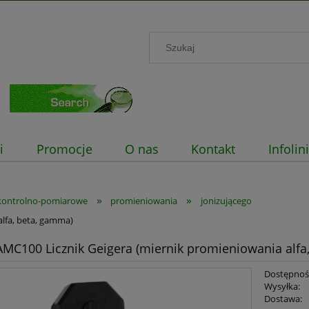
i
Promocje
O nas
Kontakt
Infoli
»
»
kontrolno-pomiarowe
promieniowania
jonizującego
lfa, beta, gamma)
MC100 Licznik Geigera (miernik promieniowania alfa
Dostępnoś
Wysyłka:
Dostawa: