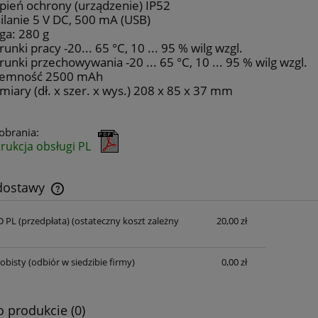
pień ochrony (urządzenie) IP52
ilanie 5 V DC, 500 mA (USB)
a: 280 g
unki pracy -20... 65 °C, 10 ... 95 % wilg wzgl.
unki przechowywania -20 ... 65 °C, 10 ... 95 % wilg wzgl.
jemność 2500 mAh
iary (dł. x szer. x wys.) 208 x 85 x 37 mm
pobrania:
trukcja obsługi PL
 dostawy
D PL (przedpłata)
(ostateczny koszt zależny
20,00 zł
Cena nie zawiera ewentualnych kosztów
płatności
obisty
(odbiór w siedzibie firmy)
0,00 zł
o produkcie (0)