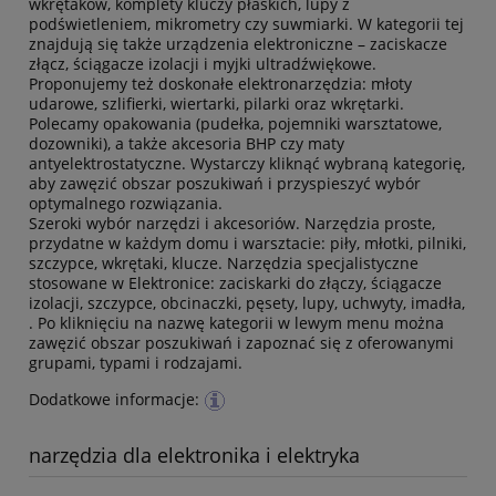
wkrętaków, komplety kluczy płaskich, lupy z
podświetleniem, mikrometry czy suwmiarki. W kategorii tej
znajdują się także urządzenia elektroniczne – zaciskacze
złącz, ściągacze izolacji i myjki ultradźwiękowe.
Proponujemy też doskonałe elektronarzędzia: młoty
udarowe, szlifierki, wiertarki, pilarki oraz wkrętarki.
Polecamy opakowania (pudełka, pojemniki warsztatowe,
dozowniki), a także akcesoria BHP czy maty
antyelektrostatyczne. Wystarczy kliknąć wybraną kategorię,
aby zawęzić obszar poszukiwań i przyspieszyć wybór
optymalnego rozwiązania.
Szeroki wybór narzędzi i akcesoriów. Narzędzia proste,
przydatne w każdym domu i warsztacie: piły, młotki, pilniki,
szczypce, wkrętaki, klucze. Narzędzia specjalistyczne
stosowane w Elektronice: zaciskarki do złączy, ściągacze
izolacji, szczypce, obcinaczki, pęsety, lupy, uchwyty, imadła,
. Po kliknięciu na nazwę kategorii w lewym menu można
zawęzić obszar poszukiwań i zapoznać się z oferowanymi
grupami, typami i rodzajami.
Dodatkowe informacje:
narzędzia dla elektronika i elektryka