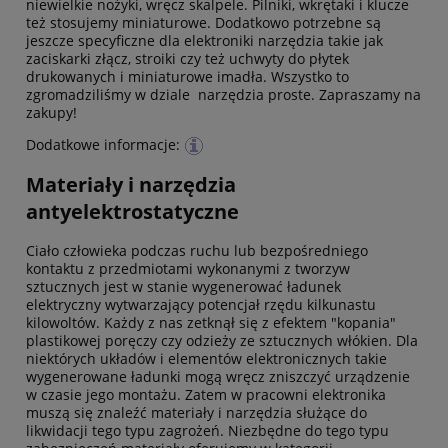
niewielkie nożyki, wręcz skalpele. Pilniki, wkrętaki i klucze
też stosujemy miniaturowe. Dodatkowo potrzebne są
jeszcze specyficzne dla elektroniki narzędzia takie jak
zaciskarki złącz, stroiki czy też uchwyty do płytek
drukowanych i miniaturowe imadła. Wszystko to
zgromadziliśmy w dziale narzędzia proste. Zapraszamy na
zakupy!
Dodatkowe informacje:
Materiały i narzędzia
antyelektrostatyczne
Ciało człowieka podczas ruchu lub bezpośredniego
kontaktu z przedmiotami wykonanymi z tworzyw
sztucznych jest w stanie wygenerować ładunek
elektryczny wytwarzający potencjał rzędu kilkunastu
kilowoltów. Każdy z nas zetknął się z efektem "kopania"
plastikowej poręczy czy odzieży ze sztucznych włókien. Dla
niektórych układów i elementów elektronicznych takie
wygenerowane ładunki mogą wręcz zniszczyć urządzenie
w czasie jego montażu. Zatem w pracowni elektronika
muszą się znaleźć materiały i narzędzia służące do
likwidacji tego typu zagrożeń. Niezbędne do tego typu