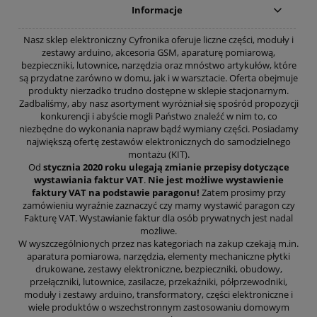
Informacje
Nasz sklep elektroniczny Cyfronika oferuje liczne części, moduły i
zestawy arduino, akcesoria GSM, aparaturę pomiarową,
bezpieczniki, lutownice, narzędzia oraz mnóstwo artykułów, które
są przydatne zarówno w domu, jak i w warsztacie. Oferta obejmuje
produkty nierzadko trudno dostępne w sklepie stacjonarnym.
Zadbaliśmy, aby nasz asortyment wyróżniał się spośród propozycji
konkurencji i abyście mogli Państwo znaleźć w nim to, co
niezbędne do wykonania napraw bądź wymiany części. Posiadamy
największą ofertę zestawów elektronicznych do samodzielnego
montażu (KIT).
Od
stycznia 2020 roku ulegają zmianie przepisy dotyczące
wystawiania faktur VAT
.
Nie jest możliwe wystawienie
faktury VAT na podstawie paragonu!
Zatem prosimy przy
zamówieniu wyraźnie zaznaczyć czy mamy wystawić paragon czy
Fakturę VAT. Wystawianie faktur dla osób prywatnych jest nadal
możliwe.
W wyszczególnionych przez nas kategoriach na zakup czekają m.in.
aparatura pomiarowa, narzędzia, elementy mechaniczne płytki
drukowane, zestawy elektroniczne, bezpieczniki, obudowy,
przełączniki, lutownice, zasilacze, przekaźniki, półprzewodniki,
moduły i zestawy arduino, transformatory, części elektroniczne i
wiele produktów o wszechstronnym zastosowaniu domowym