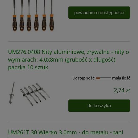
powiadom o dostępności
UM276.0408 Nity aluminiowe, zrywalne - nity o
wymiarach: 4.0x8mm (grubość x długość)
paczka 10 sztuk
Dostępność:
mała ilość
2,74 zł
do koszyka
UM261T.30 Wiertło 3.0mm - do metalu - tani