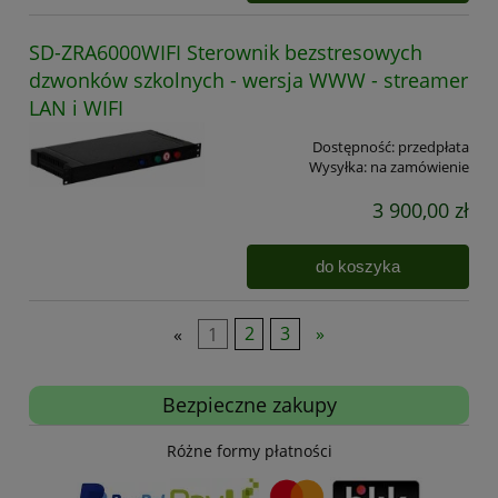
SD-ZRA6000WIFI Sterownik bezstresowych
dzwonków szkolnych - wersja WWW - streamer
LAN i WIFI
Dostępność:
przedpłata
Wysyłka:
na zamówienie
3 900,00 zł
do koszyka
«
1
2
3
»
Bezpieczne zakupy
Różne formy płatności