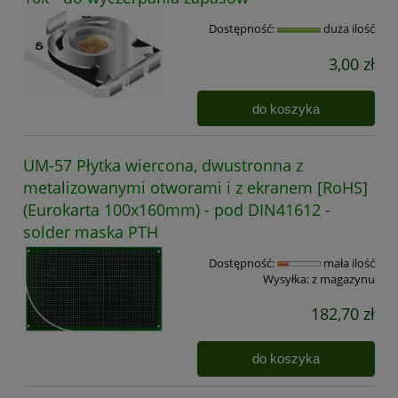
Dostępność:
duża ilość
3,00 zł
do koszyka
UM-57 Płytka wiercona, dwustronna z
metalizowanymi otworami i z ekranem [RoHS]
(Eurokarta 100x160mm) - pod DIN41612 -
solder maska PTH
Dostępność:
mała ilość
Wysyłka:
z magazynu
182,70 zł
do koszyka