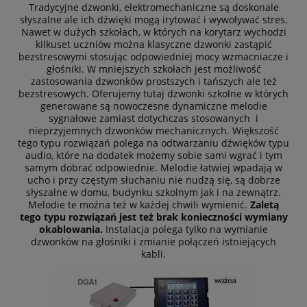
Tradycyjne dzwonki, elektromechaniczne są doskonale
słyszalne ale ich dźwięki mogą irytować i wywoływać stres.
Nawet w dużych szkołach, w których na korytarz wychodzi
kilkuset uczniów można klasyczne dzwonki zastąpić
bezstresowymi stosując odpowiedniej mocy wzmacniacze i
głośniki. W mniejszych szkołach jest możliwość
zastosowania dzwonków prostszych i tańszych ale też
bezstresowych. Oferujemy tutaj dzwonki szkolne w których
generowane są nowoczesne dynamiczne melodie
sygnałowe zamiast dotychczas stosowanych i
nieprzyjemnych dzwonków mechanicznych. Większość
tego typu rozwiązań polega na odtwarzaniu dźwięków typu
audio, które na dodatek możemy sobie sami wgrać i tym
samym dobrać odpowiednie. Melodie łatwiej wpadają w
ucho i przy częstym słuchaniu nie nudzą się, są dobrze
słyszalne w domu, budynku szkolnym jak i na zewnątrz.
Melodie te można też w każdej chwili wymienić.
Zaletą
tego typu rozwiązań jest też brak konieczności wymiany
okablowania.
Instalacja polega tylko na wymianie
dzwonków na głośniki i zmianie połączeń istniejących
kabli.